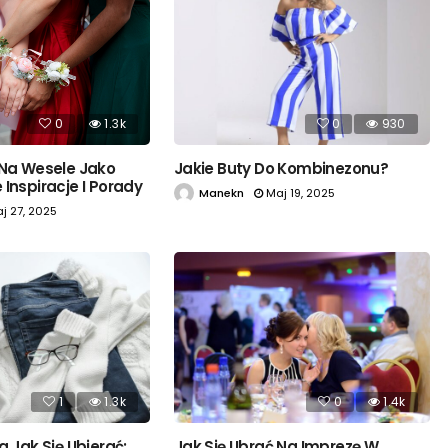
0
1.3k
0
930
 Na Wesele Jako
Jakie Buty Do Kombinezonu?
Inspiracje I Porady
Manekn
Maj 19, 2025
j 27, 2025
1
1.3k
0
1.4k
a Jak Się Ubierać:
Jak Się Ubrać Na Imprezę W