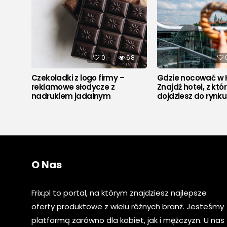
542
0
68
Czekoladki z logo firmy –
Gdzie nocować w 
reklamowe słodycze z
Znajdź hotel, z któ
nadrukiem jadalnym
dojdziesz do rynk
O Nas
Frix.pl to portal, na którym znajdziesz najlepsze
oferty produktowe z wielu różnych branż. Jesteśmy
platformą zarówno dla kobiet, jak i mężczyzn. U nas