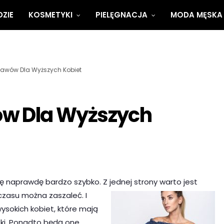
ZIE
KOSMETYKI
PIELĘGNACJA
MODA MĘSKA
ękawów Dla Wyższych Kobiet
ów Dla Wyższych
ię naprawdę bardzo szybko. Z jednej strony warto
jest
czasu można zaszaleć. I
wysokich
kobiet, które mają
tki. Ponadto będą one