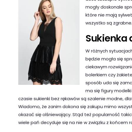
mogły doskonale spra
które nie mają sylwe
wszystko są zgrabne
Sukienka 
W różnych sytuacjac
będzie mogła się sp
ciekawym rozwiązanie
bolerkiem czy żakiet
sposób uda się zamas
ma się figury modelk
czasie sukienki bez rękawów są szalenie modne, dlat
Wiadomo, że zanim dokona się zakupu mimo wszystk
okazać się olśniewający. Stąd też popularność takic
wiele pań decyduje się na nie w związku z końcem r