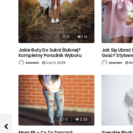
0
1.1k
Jak Się Ubrać
Jakie Buty Do Sukni Ślubnej?
Gość? Stylowe 
Kompletny Poradnik Wyboru
Manekn
Ma
Manekn
Cze 11, 2025
0
2.2k
Mom Fit – Co To Znaczy?
Szerokie Biodr