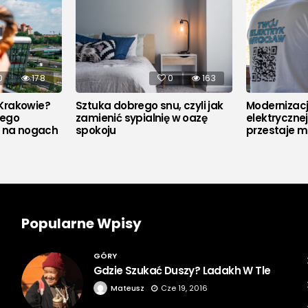
0
178
0
163
Krakowie?
Sztuka dobrego snu, czyli jak
Modernizacja
rego
zamienić sypialnię w oazę
elektryczne
u na nogach
spokoju
przestaje m
Popularne Wpisy
GÓRY
Gdzie Szukać Duszy? Ladakh W Tle
Mateusz
Cze 19, 2016