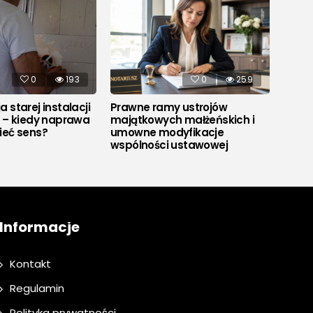
0
193
0
259
 starej instalacji
Prawne ramy ustrojów
Co to
j – kiedy naprawa
majątkowych małżeńskich i
ieć sens?
umowne modyfikacje
wspólności ustawowej
Informacje
Kontakt
Regulamin
Polityka prywatności