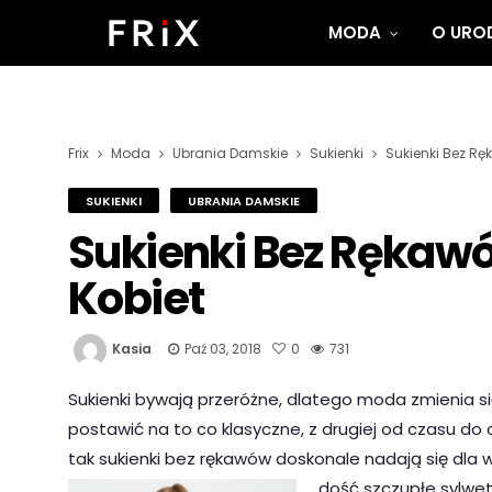
MODA
O UROD
Frix
Moda
Ubrania Damskie
Sukienki
Sukienki Bez R
SUKIENKI
UBRANIA DAMSKIE
Sukienki Bez Rękaw
Kobiet
Kasia
Paź 03, 2018
0
731
Sukienki bywają przeróżne, dlatego moda zmienia s
postawić na to co klasyczne, z drugiej od czasu do 
tak sukienki bez rękawów doskonale nadają się dla 
dość szczupłe sylwe