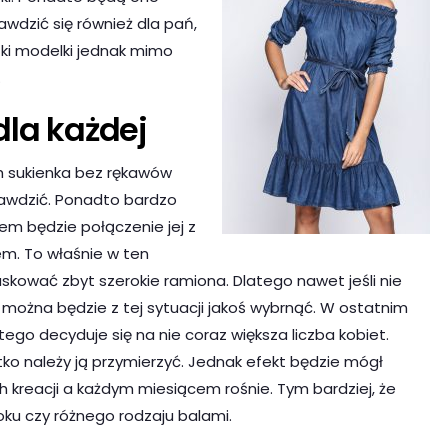
wdzić się również dla pań,
tki modelki jednak mimo
.
dla każdej
h sukienka bez rękawów
rawdzić. Ponadto bardzo
m będzie połączenie jej z
em. To właśnie w ten
kować zbyt szerokie ramiona. Dlatego nawet jeśli nie
i można będzie z tej sytuacji jakoś wybrnąć. W ostatnim
ego decyduje się na nie coraz większa liczba kobiet.
o należy ją przymierzyć. Jednak efekt będzie mógł
h kreacji a każdym miesiącem rośnie. Tym bardziej, że
oku czy różnego rodzaju balami.