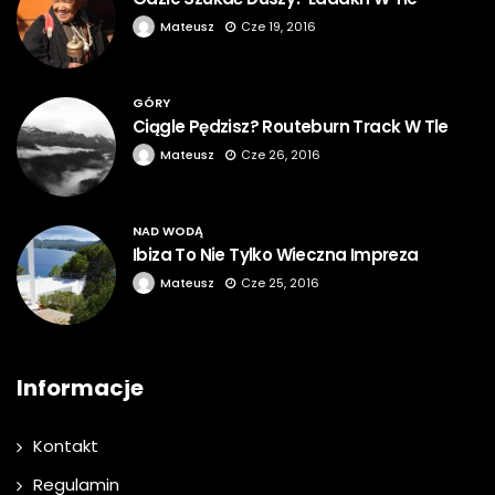
Mateusz
Cze 19, 2016
GÓRY
Ciągle Pędzisz? Routeburn Track W Tle
Mateusz
Cze 26, 2016
NAD WODĄ
Ibiza To Nie Tylko Wieczna Impreza
Mateusz
Cze 25, 2016
Informacje
Kontakt
Regulamin