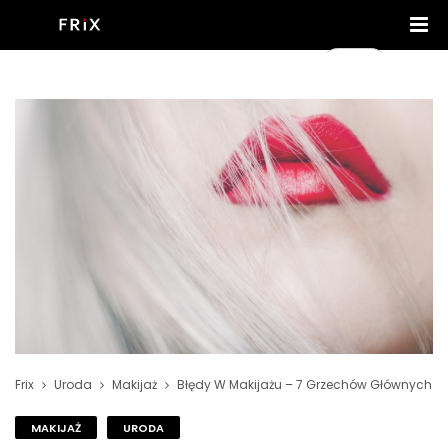
Frix
Uroda
Makijaż
Błędy W Makijażu – 7 Grzechów Głównych
MAKIJAŻ
URODA