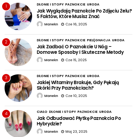
DŁONIE I STOPY
PAZNOKCIE
URODA
1
Jak Wyglądają Paznokcie Po Zdjęciu Żelu?
5 Faktów, Które Musisz Znać
Manekn
Cze 16, 2025
DŁONIE I STOPY
PAZNOKCIE
PIELĘGNACJA
URODA
2
Jak Zadbać O Paznokcie U Nóg –
Domowe Sposoby I Skuteczne Metody
Manekn
Cze 15, 2025
DŁONIE I STOPY
PAZNOKCIE
URODA
3
Jakiej Witaminy Brakuje, Gdy Pękają
Skórki Przy Paznokciach?
Manekn
Cze 10, 2025
CIAŁO
DŁONIE I STOPY
PAZNOKCIE
URODA
4
Jak Odbudować Płytkę Paznokcia Po
Hybrydzie?
Manekn
Maj 23, 2025