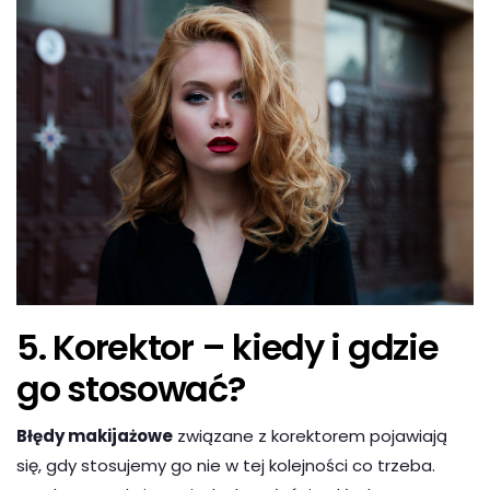
5. Korektor – kiedy i gdzie
go stosować?
Błędy makijażowe
związane z korektorem pojawiają
się, gdy stosujemy go nie w tej kolejności co trzeba.