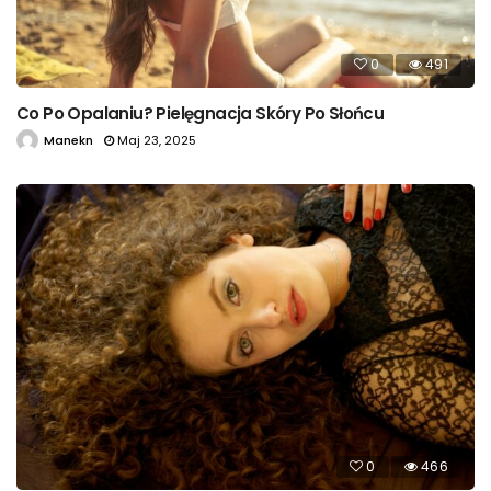
0
491
Co Po Opalaniu? Pielęgnacja Skóry Po Słońcu
Manekn
Maj 23, 2025
0
466