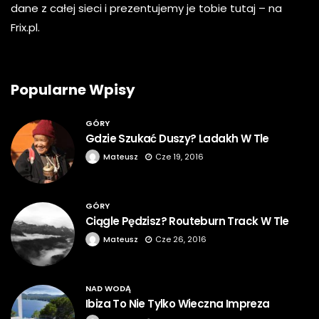
dane z całej sieci i prezentujemy je tobie tutaj – na
Frix.pl.
Popularne Wpisy
GÓRY
Gdzie Szukać Duszy? Ladakh W Tle
Mateusz
Cze 19, 2016
GÓRY
Ciągle Pędzisz? Routeburn Track W Tle
Mateusz
Cze 26, 2016
NAD WODĄ
Ibiza To Nie Tylko Wieczna Impreza