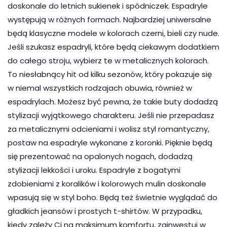
doskonale do letnich sukienek i spódniczek. Espadryle
występują w różnych formach. Najbardziej uniwersalne
będą klasyczne modele w kolorach czerni, bieli czy nude.
Jeśli szukasz espadryli, które będą ciekawym dodatkiem
do całego stroju, wybierz te w metalicznych kolorach.
To niesłabnący hit od kilku sezonów, który pokazuje się
w niemal wszystkich rodzajach obuwia, również w
espadrylach. Możesz być pewna, że takie buty dodadzą
stylizacji wyjątkowego charakteru. Jeśli nie przepadasz
za metalicznymi odcieniami i wolisz styl romantyczny,
postaw na espadryle wykonane z koronki. Pięknie będą
się prezentować na opalonych nogach, dodadzą
stylizacji lekkości i uroku. Espadryle z bogatymi
zdobieniami z koralików i kolorowych mulin doskonale
wpasują się w styl boho. Będą też świetnie wyglądać do
gładkich jeansów i prostych t-shirtów. W przypadku,
kiedy zależy Ci na maksimum komfortu, zainwestuj w