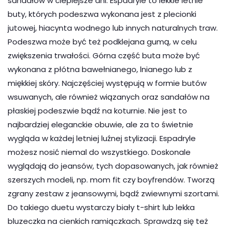
sandałów w cieplejsze dni. Espadryle to lekkie letnie
buty, których podeszwa wykonana jest z plecionki
jutowej, hiacynta wodnego lub innych naturalnych traw.
Podeszwa może być też podklejana gumą, w celu
zwiększenia trwałości. Górna część buta może być
wykonana z płótna bawełnianego, lnianego lub z
miękkiej skóry. Najczęściej występują w formie butów
wsuwanych, ale również wiązanych oraz sandałów na
płaskiej podeszwie bądź na koturnie. Nie jest to
najbardziej eleganckie obuwie, ale za to świetnie
wygląda w każdej letniej luźnej stylizacji. Espadryle
możesz nosić niemal do wszystkiego. Doskonale
wyglądają do jeansów, tych dopasowanych, jak również
szerszych modeli, np. mom fit czy boyfrendów. Tworzą
zgrany zestaw z jeansowymi, bądź zwiewnymi szortami.
Do takiego duetu wystarczy biały t-shirt lub lekka
bluzeczka na cienkich ramiączkach. Sprawdzą się też