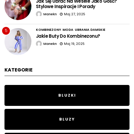
Jak Się Ubrać Na Wesele Jako Gość?
Stylowe Inspiracje I Porady
Manekn
Maj 27, 2025
KOMBINEZONY
MODA
UBRANIA DAMSKIE
5
Jakie Buty Do Kombinezonu?
Manekn
Maj 19, 2025
KATEGORIE
BLUZKI
BLUZY