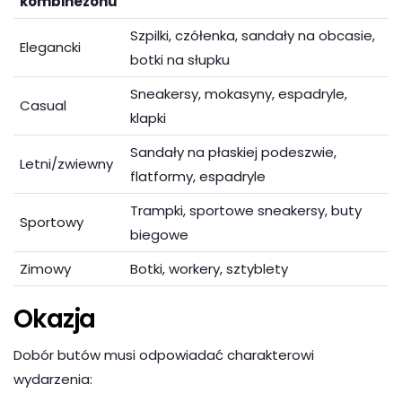
kombinezonu
Szpilki, czółenka, sandały na obcasie,
Elegancki
botki na słupku
Sneakersy, mokasyny, espadryle,
Casual
klapki
Sandały na płaskiej podeszwie,
Letni/zwiewny
flatformy, espadryle
Trampki, sportowe sneakersy, buty
Sportowy
biegowe
Zimowy
Botki, workery, sztyblety
Okazja
Dobór butów musi odpowiadać charakterowi
wydarzenia: