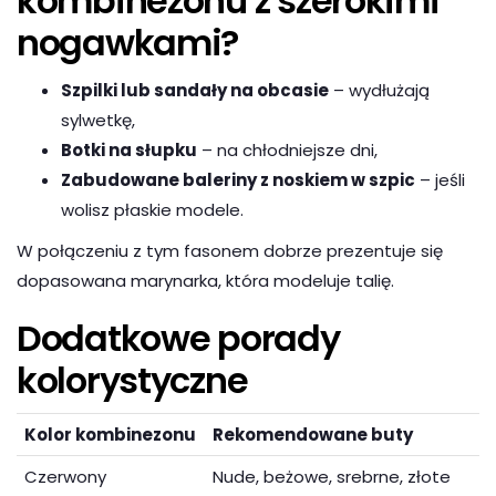
kombinezonu z szerokimi
nogawkami?
Szpilki lub sandały na obcasie
– wydłużają
sylwetkę,
Botki na słupku
– na chłodniejsze dni,
Zabudowane baleriny z noskiem w szpic
– jeśli
wolisz płaskie modele.
W połączeniu z tym fasonem dobrze prezentuje się
dopasowana marynarka, która modeluje talię.
Dodatkowe porady
kolorystyczne
Kolor kombinezonu
Rekomendowane buty
Czerwony
Nude, beżowe, srebrne, złote