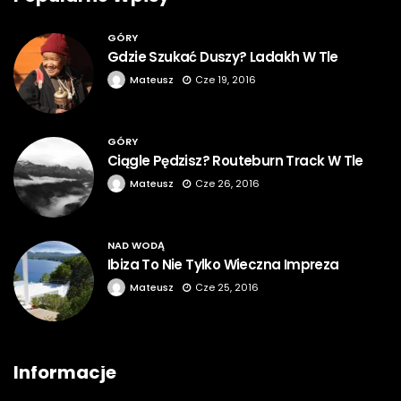
GÓRY
Gdzie Szukać Duszy? Ladakh W Tle
Mateusz
Cze 19, 2016
GÓRY
Ciągle Pędzisz? Routeburn Track W Tle
Mateusz
Cze 26, 2016
NAD WODĄ
Ibiza To Nie Tylko Wieczna Impreza
Mateusz
Cze 25, 2016
Informacje