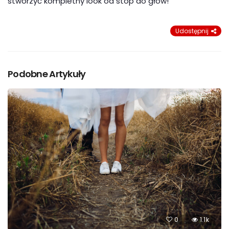
stworzyć kompletny look od stóp do głów!
Udostępnij
Podobne Artykuły
0
1.1k