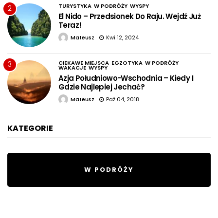
TURYSTYKA
W PODRÓŻY
WYSPY
2
El Nido – Przedsionek Do Raju. Wejdź Już
Teraz!
Mateusz
Kwi 12, 2024
CIEKAWE MIEJSCA
EGZOTYKA
W PODRÓŻY
3
WAKACJE
WYSPY
Azja Południowo-Wschodnia – Kiedy I
Gdzie Najlepiej Jechać?
Mateusz
Paź 04, 2018
KATEGORIE
W PODRÓŻY