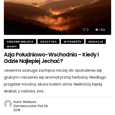
2
1.5k
CIEKAWE MIEJSCA
EGZOTYKA
W PODRÓŻY
WAKACJE
WYSPY
Azja Południowo-Wschodnia – Kiedy I
Gdzie Najlepiej Jechać?
Jesienna szaruga zachęca raczej do opatulenia się
grubym i raczenia się aromatyczną herbatą. Niedługo
przyjdzie mroźna, skuta lodem zima. Niektórzy będą
skakać z radości, inni…
Autor: Mateusz
Zamieszczone: Paź 04,
2018