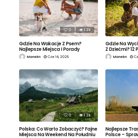
0
1.2k
Gdzie Na Wakacje Z Psem?
Gdzie Na Wyc
Najlepsze Miejsca I Porady
Z Dziećmi? 12
Manekn
Cze 14, 2025
Manekn
Cz
0
1.2k
Polska: Co Warto Zobaczyć? Fajne
Najlepsze Tr
Miejsca Na Weekend Na Południu
Polsce – Spra