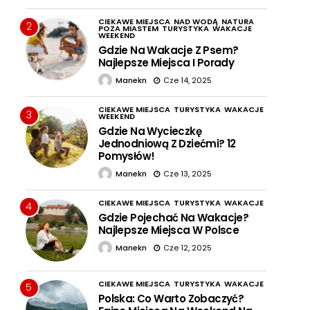
CIEKAWE MIEJSCA
NAD WODĄ
NATURA
2
POZA MIASTEM
TURYSTYKA
WAKACJE
WEEKEND
Gdzie Na Wakacje Z Psem?
Najlepsze Miejsca I Porady
Manekn
Cze 14, 2025
CIEKAWE MIEJSCA
TURYSTYKA
WAKACJE
3
WEEKEND
Gdzie Na Wycieczkę
Jednodniową Z Dziećmi? 12
Pomysłów!
Manekn
Cze 13, 2025
CIEKAWE MIEJSCA
TURYSTYKA
WAKACJE
4
Gdzie Pojechać Na Wakacje?
Najlepsze Miejsca W Polsce
Manekn
Cze 12, 2025
CIEKAWE MIEJSCA
TURYSTYKA
WAKACJE
5
Polska: Co Warto Zobaczyć?