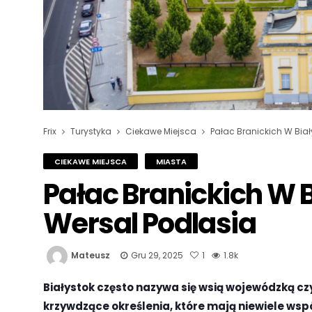
Frix
Turystyka
Ciekawe Miejsca
Pałac Branickich W Biał
CIEKAWE MIEJSCA
MIASTA
Pałac Branickich W B
Wersal Podlasia
Mateusz
Gru 29, 2025
1
1.8k
Białystok często nazywa się wsią wojewódzką cz
krzywdzące określenia, które mają niewiele wspó