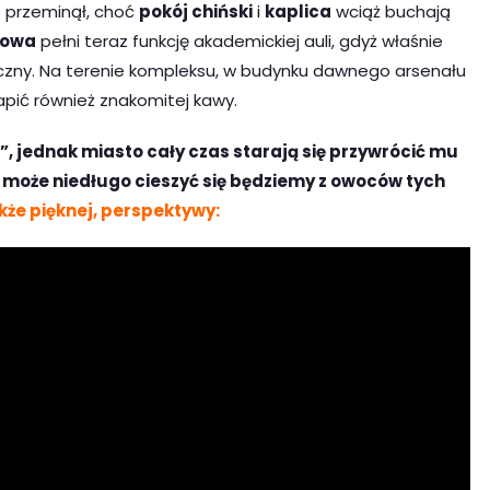
e przeminął, choć
pokój chiński
i
kaplica
wciąż buchają
lowa
pełni teraz funkcję akademickiej auli, gdyż właśnie
yczny. Na terenie kompleksu, w budynku dawnego arsenału
napić również znakomitej kawy.
”, jednak miasto cały czas starają się przywrócić mu
, może niedługo cieszyć się będziemy z owoców tych
kże pięknej, perspektywy: