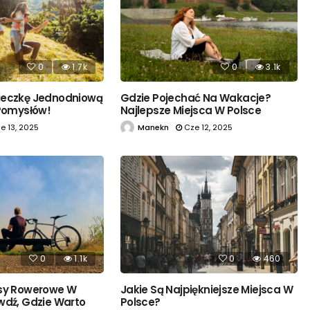
0
1.7k
0
3.1k
ieczkę Jednodniową
Gdzie Pojechać Na Wakacje?
 Pomysłów!
Najlepsze Miejsca W Polsce
e 13, 2025
Manekn
Cze 12, 2025
0
1.1k
0
460
asy Rowerowe W
Jakie Są Najpiękniejsze Miejsca W
wdź, Gdzie Warto
Polsce?