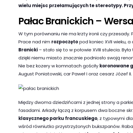
wielu miejsc przełamujących te stereotypy. Prz
Pałac Branickich – Wersa
W tym porównaniu nie ma krzty ironii czy przesady. 
Prace nad nim
rozpoczęto
pod koniec XVII wieku, a
Branicki
– stało się to w połowie XVIII stulecia. Był
dzięki niemu miasto znacznie podniosło swoją renom
Nie bez kozery w komnatach gościły
koronowane 
August Poniatowski, car Paweł I oraz cesarz Józef II.
Między dwoma dziedzińcami z jednej strony a parki
fasadami. Arkady łączą z korpusem dwa boczne skr
klasycznego parku francuskiego
, z typowymi dla
wśród równiutko przystrzyżonych bukszpanów. Rabat