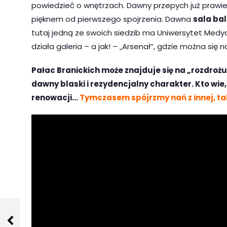
powiedzieć o wnętrzach. Dawny przepych już prawi
pięknem od pierwszego spojrzenia. Dawna
sala ba
tutaj jedną ze swoich siedzib ma Uniwersytet Med
działa galeria – a jak! – „Arsenał”, gdzie można się 
Pałac Branickich może znajduje się na „rozdrożu
dawny blaski i rezydencjalny charakter. Kto wie
renowacji…
Tymczasem spójrzmy nań z innej, ta