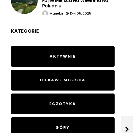
Fajne Miejsca Na Weekend Na
Południu
Manekn
Kwi 05, 2025
KATEGORIE
AKTYWNIE
CIEKAWE MIEJSCA
EGZOTYKA
GÓRY