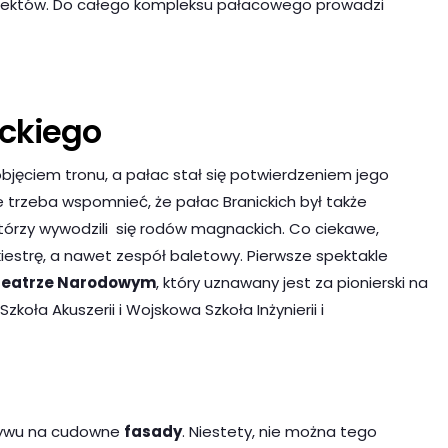
tektów. Do całego kompleksu pałacowego prowadzi
ickiego
bjęciem tronu, a pałac stał się potwierdzeniem jego
ie trzeba wspomnieć, że pałac Branickich był także
którzy wywodzili się rodów magnackich. Co ciekawe,
iestrę, a nawet zespół baletowy. Pierwsze spektakle
m Teatrze Narodowym
, który uznawany jest za pionierski na
zkoła Akuszerii i Wojskowa Szkoła Inżynierii i
wpływu na cudowne
fasady
. Niestety, nie można tego