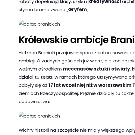
rabaty dopełniają klasy, szyku i
kreatywności
archi
słynna brama zwana „
Gryfem
„.
Królewskie ambicje Bran
Hetman Branicki przejawiał spore zainteresowanie o
ambicji. O zacnych gościach już wiesz, ale konieczn
ważnym ośrodkiem
mecenasów sztuki i oświaty
, 
działał tu teatr, w ramach którego utrzymywano ork
odbyły się aż
17 lat wcześniej niż w warszawski
ziemiach Rzeczypospolitej. Prężnie działały tu także S
budownictwa.
Wichry historii na szczęście nie miały większego 