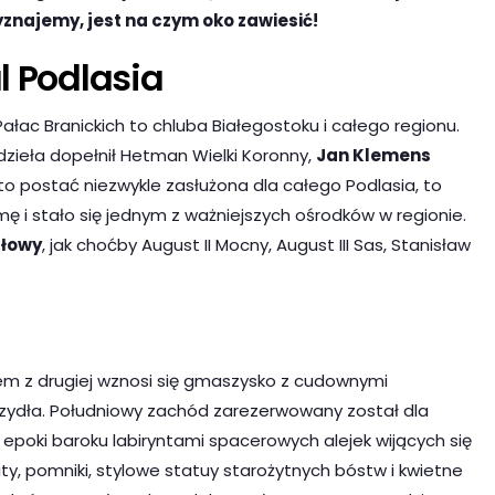
yznajemy, jest na czym oko zawiesić!
l Podlasia
Pałac Branickich to chluba Białegostoku i całego regionu.
 dzieła dopełnił Hetman Wielki Koronny,
Jan Klemens
a to postać niezwykle zasłużona dla całego Podlasia, to
ę i stało się jednym z ważniejszych ośrodków w regionie.
głowy
, jak choćby August II Mocny, August III Sas, Stanisław
em z drugiej wznosi się gmaszysko z cudownymi
zydła. Południowy zachód zarezerwowany został dla
 epoki baroku labiryntami spacerowych alejek wijących się
y, pomniki, stylowe statuy starożytnych bóstw i kwietne