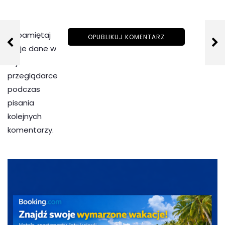
Zapamiętaj
moje dane w
tej
przeglądarce
podczas
pisania
kolejnych
komentarzy.