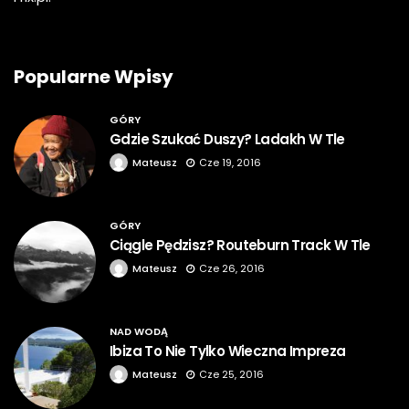
Popularne Wpisy
GÓRY
Gdzie Szukać Duszy? Ladakh W Tle
Mateusz
Cze 19, 2016
GÓRY
Ciągle Pędzisz? Routeburn Track W Tle
Mateusz
Cze 26, 2016
NAD WODĄ
Ibiza To Nie Tylko Wieczna Impreza
Mateusz
Cze 25, 2016