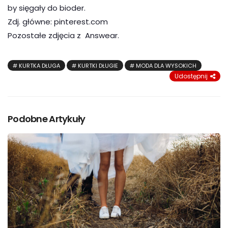
by sięgały do bioder.
Zdj. główne: pinterest.com
Pozostałe zdjęcia z Answear.
KURTKA DŁUGA
KURTKI DŁUGIE
MODA DLA WYSOKICH
Udostępnij
Podobne Artykuły