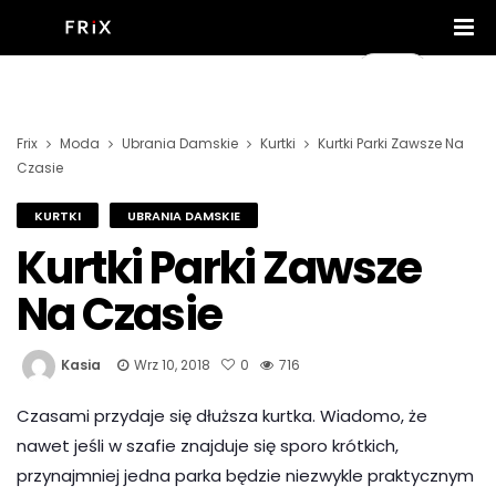
Frix
Moda
Ubrania Damskie
Kurtki
Kurtki Parki Zawsze Na
Czasie
KURTKI
UBRANIA DAMSKIE
Kurtki Parki Zawsze
Na Czasie
Kasia
Wrz 10, 2018
0
716
Czasami przydaje się dłuższa kurtka. Wiadomo, że
nawet jeśli w szafie znajduje się sporo krótkich,
przynajmniej jedna parka będzie niezwykle praktycznym