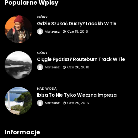
Popularne Wpisy
GÓRY
Gdzie Szukać Duszy? Ladakh W Tle
Mateusz
Cze 19, 2016
GÓRY
Ciągle Pędzisz? Routeburn Track W Tle
Mateusz
Cze 26, 2016
NAD WODĄ
Ibiza To Nie Tylko Wieczna Impreza
Mateusz
Cze 25, 2016
Informacje