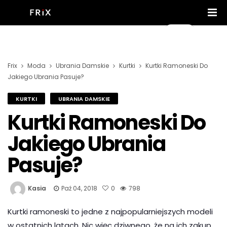
Frix
Moda
Ubrania Damskie
Kurtki
Kurtki Ramoneski Do
Jakiego Ubrania Pasuje?
KURTKI
UBRANIA DAMSKIE
Kurtki Ramoneski Do
Jakiego Ubrania
Pasuje?
Kasia
Paź 04, 2018
0
798
Kurtki ramoneski to jedne z najpopularniejszych modeli
w ostatnich latach. Nic więc dziwnego, że na ich zakup