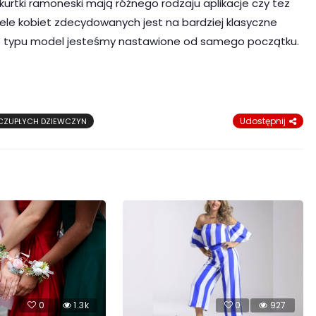
urtki ramoneski mają różnego rodzaju aplikacje czy tez
iele kobiet zdecydowanych jest na bardziej klasyczne
ego typu model jesteśmy nastawione od samego początku.
Udostępnij
CZUPŁYCH DZIEWCZYN
0
1.3k
0
927