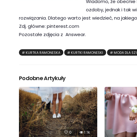
Wiadomo, że obecnie k
ozdoby, jednak i tak w
rozwiązania. Dlatego warto jest wiedzieć, na jaki
Zdj. główne: pinterest.com
Pozostałe zdjęcia z Answear.
KURTKA RAMONESKA
KURTKI RAMONESKI
MODA DLA SZ
Podobne Artykuły
0
1.1k