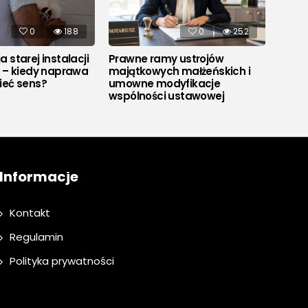
0
188
0
252
 starej instalacji
Prawne ramy ustrojów
Co to
j – kiedy naprawa
majątkowych małżeńskich i
ieć sens?
umowne modyfikacje
wspólności ustawowej
Informacje
Kontakt
Regulamin
Polityka prywatności