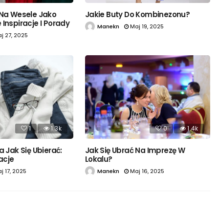
 Na Wesele Jako
Jakie Buty Do Kombinezonu?
Inspiracje I Porady
Manekn
Maj 19, 2025
j 27, 2025
1
1.3k
0
1.4k
a Jak Się Ubierać:
Jak Się Ubrać Na Imprezę W
zacje
Lokalu?
j 17, 2025
Manekn
Maj 16, 2025