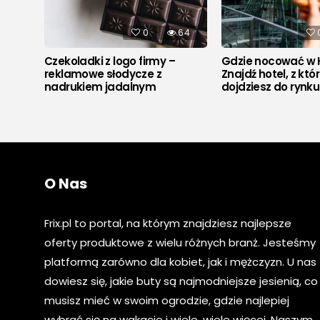
536
0
64
Czekoladki z logo firmy –
Gdzie nocować w 
reklamowe słodycze z
Znajdź hotel, z któ
nadrukiem jadalnym
dojdziesz do rynk
O Nas
Frix.pl to portal, na którym znajdziesz najlepsze
oferty produktowe z wielu różnych branż. Jesteśmy
platformą zarówno dla kobiet, jak i mężczyzn. U nas
dowiesz się, jakie buty są najmodniejsze jesienią, co
musisz mieć w swoim ogrodzie, gdzie najlepiej
wybrać się na wakacje i wiele, wiele więcej. Naszym