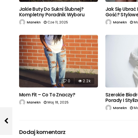
Jak Się Ubrać
Jakie Buty Do Sukni Ślubnej?
Gość? Stylowe 
Kompletny Poradnik Wyboru
Manekn
Ma
Manekn
Cze 11, 2025
0
2.2k
Mom Fit – Co To Znaczy?
Szerokie Biodr
Porady I Styli
Manekn
Maj 18, 2025
Manekn
Ma
Dodaj komentarz