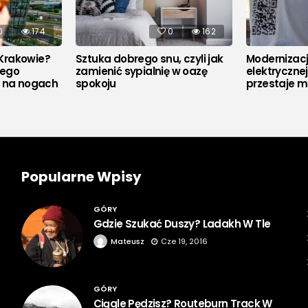
0
174
0
162
Krakowie?
Sztuka dobrego snu, czyli jak
Modernizacja
rego
zamienić sypialnię w oazę
elektryczne
u na nogach
spokoju
przestaje m
Popularne Wpisy
GÓRY
Gdzie Szukać Duszy? Ladakh W Tle
Mateusz
Cze 19, 2016
GÓRY
Ciągle Pędzisz? Routeburn Track W