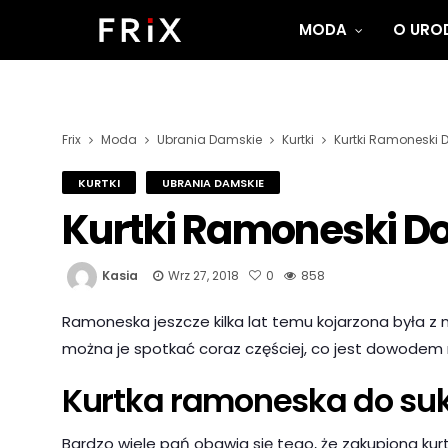
MODA
O UROD
Frix
Moda
Ubrania Damskie
Kurtki
Kurtki Ramoneski 
KURTKI
UBRANIA DAMSKIE
Kurtki Ramoneski D
Kasia
Wrz 27, 2018
0
858
Ramoneska jeszcze kilka lat temu kojarzona była z 
można je spotkać coraz częściej, co jest dowodem n
Kurtka ramoneska do su
Bardzo wiele pań obawia się tego, że zakupiona kurt