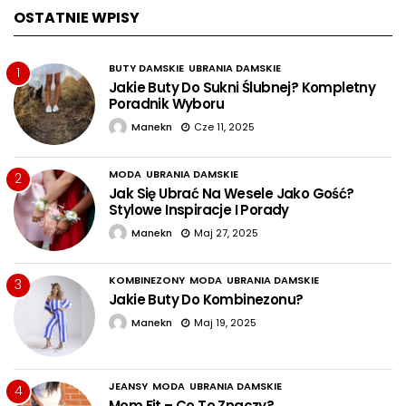
OSTATNIE WPISY
BUTY DAMSKIE
UBRANIA DAMSKIE
1
Jakie Buty Do Sukni Ślubnej? Kompletny
Poradnik Wyboru
Manekn
Cze 11, 2025
MODA
UBRANIA DAMSKIE
2
Jak Się Ubrać Na Wesele Jako Gość?
Stylowe Inspiracje I Porady
Manekn
Maj 27, 2025
KOMBINEZONY
MODA
UBRANIA DAMSKIE
3
Jakie Buty Do Kombinezonu?
Manekn
Maj 19, 2025
JEANSY
MODA
UBRANIA DAMSKIE
4
Mom Fit – Co To Znaczy?