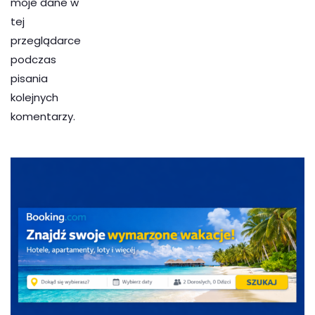
moje dane w
tej
przeglądarce
podczas
pisania
kolejnych
komentarzy.