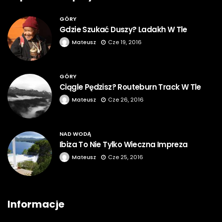
GÓRY
Gdzie Szukać Duszy? Ladakh W Tle
Mateusz
Cze 19, 2016
GÓRY
Ciągle Pędzisz? Routeburn Track W Tle
Mateusz
Cze 26, 2016
NAD WODĄ
Ibiza To Nie Tylko Wieczna Impreza
Mateusz
Cze 25, 2016
Informacje