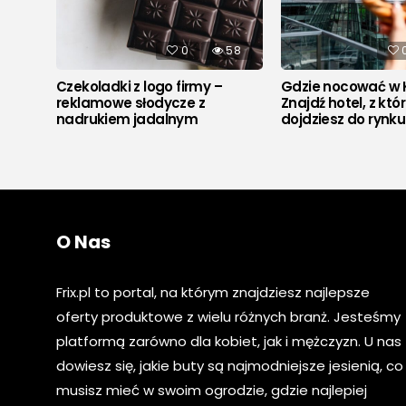
522
0
58
Czekoladki z logo firmy –
Gdzie nocować w 
reklamowe słodycze z
Znajdź hotel, z któ
nadrukiem jadalnym
dojdziesz do rynk
O Nas
Frix.pl to portal, na którym znajdziesz najlepsze
oferty produktowe z wielu różnych branż. Jesteśmy
platformą zarówno dla kobiet, jak i mężczyzn. U nas
dowiesz się, jakie buty są najmodniejsze jesienią, co
musisz mieć w swoim ogrodzie, gdzie najlepiej