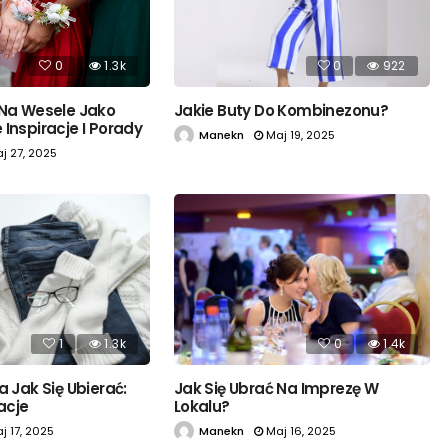
0
1.3k
0
922
 Na Wesele Jako
Jakie Buty Do Kombinezonu?
Inspiracje I Porady
Manekn
Maj 19, 2025
j 27, 2025
1
1.3k
0
1.4k
a Jak Się Ubierać:
Jak Się Ubrać Na Imprezę W
zacje
Lokalu?
j 17, 2025
Manekn
Maj 16, 2025