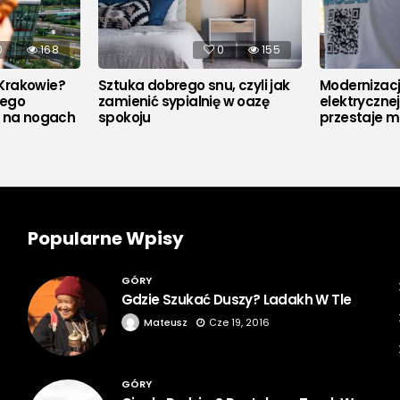
0
168
0
155
Krakowie?
Sztuka dobrego snu, czyli jak
Modernizacja
rego
zamienić sypialnię w oazę
elektryczne
u na nogach
spokoju
przestaje m
Popularne Wpisy
GÓRY
Gdzie Szukać Duszy? Ladakh W Tle
Mateusz
Cze 19, 2016
GÓRY