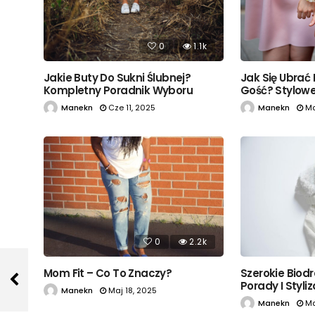
0
1.1k
Jak Się Ubrać
Jakie Buty Do Sukni Ślubnej?
Gość? Stylowe 
Kompletny Poradnik Wyboru
Manekn
Ma
Manekn
Cze 11, 2025
0
2.2k
Mom Fit – Co To Znaczy?
Szerokie Biodr
Porady I Styli
Manekn
Maj 18, 2025
Manekn
Ma