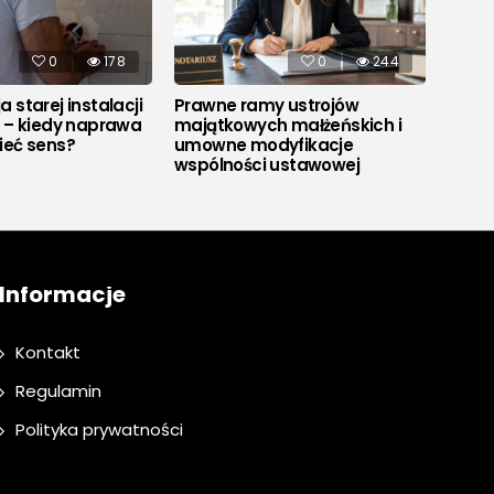
0
178
0
244
 starej instalacji
Prawne ramy ustrojów
Co to
j – kiedy naprawa
majątkowych małżeńskich i
ieć sens?
umowne modyfikacje
wspólności ustawowej
Informacje
Kontakt
Regulamin
Polityka prywatności