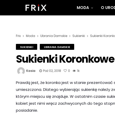
MODA
O UROD
Frix
Moda
Ubrania Damskie
Sukienki
Sukienki Koronk
SUKIENKI
UBRANIA DAMSKIE
Sukienki Koronkowe
Kasia
Paź 02, 2018
0
1k
Prawdą jest, że koronka jest w stanie prezentować 
umieszczona. Dlatego wybierając sukienkę należy zwr
którym miejscu się znajduje. W ostatnim czasie suk
kobiet jest nimi wręcz zachwyconych do tego stopni
posiadanie.