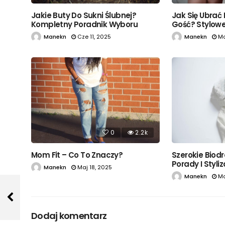
Jak Się Ubrać
Jakie Buty Do Sukni Ślubnej?
Gość? Stylowe 
Kompletny Poradnik Wyboru
Manekn
Ma
Manekn
Cze 11, 2025
0
2.2k
Mom Fit – Co To Znaczy?
Szerokie Biodr
Porady I Styli
Manekn
Maj 18, 2025
Manekn
Ma
Dodaj komentarz