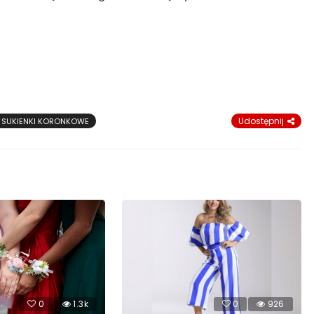
Udostępnij
SUKIENKI KORONKOWE
0
1.3k
0
926