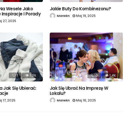
 Na Wesele Jako
Jakie Buty Do Kombinezonu?
Inspiracje I Porady
Manekn
Maj 19, 2025
j 27, 2025
1
1.3k
0
1.4k
a Jak Się Ubierać:
Jak Się Ubrać Na Imprezę W
zacje
Lokalu?
j 17, 2025
Manekn
Maj 16, 2025