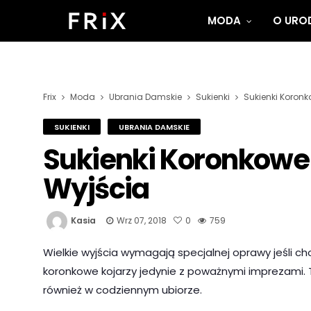
MODA
O UROD
Frix
Moda
Ubrania Damskie
Sukienki
Sukienki Koronk
SUKIENKI
UBRANIA DAMSKIE
Sukienki Koronkowe 
Wyjścia
Kasia
Wrz 07, 2018
0
759
Wielkie wyjścia wymagają specjalnej oprawy jeśli cho
koronkowe kojarzy jedynie z poważnymi imprezami
również w codziennym ubiorze.