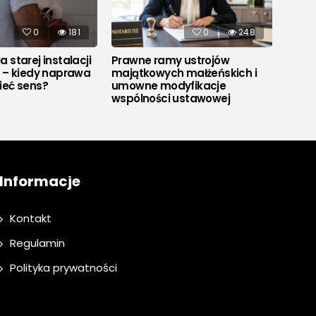
0
181
0
248
 starej instalacji
Prawne ramy ustrojów
Co to
j – kiedy naprawa
majątkowych małżeńskich i
ieć sens?
umowne modyfikacje
wspólności ustawowej
Informacje
Kontakt
Regulamin
Polityka prywatności