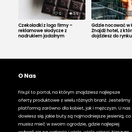
528
0
59
Czekoladki z logo firmy –
Gdzie nocować w 
reklamowe słodycze z
Znajdź hotel, z któ
nadrukiem jadalnym
dojdziesz do rynk
O Nas
Frix.pl to portal, na którym znajdziesz najlepsze
oferty produktowe z wielu różnych branż. Jesteśmy
platformą zarówno dla kobiet, jak i mężczyzn. U nas
dowiesz się, jakie buty są najmodniejsze jesienią, co
musisz mieć w swoim ogrodzie, gdzie najlepiej
wybrać się na wakacje i wiele, wiele więcej. Naszym