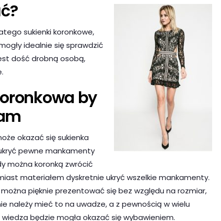
ać?
latego sukienki koronkowe,
mogły idealnie się sprawdzić
a jest dość drobną osobą,
.
koronkowa by
tam
oże okazać się sukienka
 ukryć pewne mankamenty
edy można koronką zwrócić
miast materiałem dyskretnie ukryć wszelkie mankamenty.
można pięknie prezentować się bez względu na rozmiar,
znie należy mieć to na uwadze, a z pewnością w wielu
a wiedza będzie mogła okazać się wybawieniem.