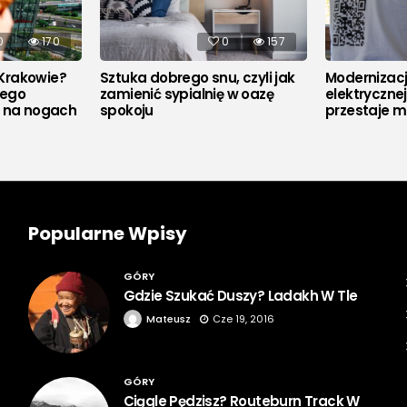
0
170
0
157
Krakowie?
Sztuka dobrego snu, czyli jak
Modernizacja
rego
zamienić sypialnię w oazę
elektryczne
u na nogach
spokoju
przestaje m
Popularne Wpisy
GÓRY
Gdzie Szukać Duszy? Ladakh W Tle
Mateusz
Cze 19, 2016
GÓRY
Ciągle Pędzisz? Routeburn Track W