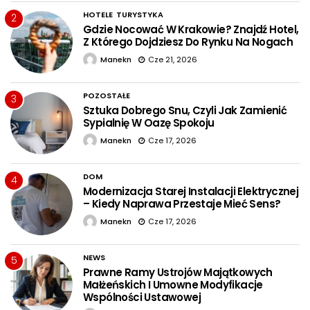
HOTELE
TURYSTYKA
2
Gdzie Nocować W Krakowie? Znajdź Hotel,
Z Którego Dojdziesz Do Rynku Na Nogach
Manekn
Cze 21, 2026
POZOSTAŁE
3
Sztuka Dobrego Snu, Czyli Jak Zamienić
Sypialnię W Oazę Spokoju
Manekn
Cze 17, 2026
DOM
4
Modernizacja Starej Instalacji Elektrycznej
– Kiedy Naprawa Przestaje Mieć Sens?
Manekn
Cze 17, 2026
NEWS
5
Prawne Ramy Ustrojów Majątkowych
Małżeńskich I Umowne Modyfikacje
Wspólności Ustawowej