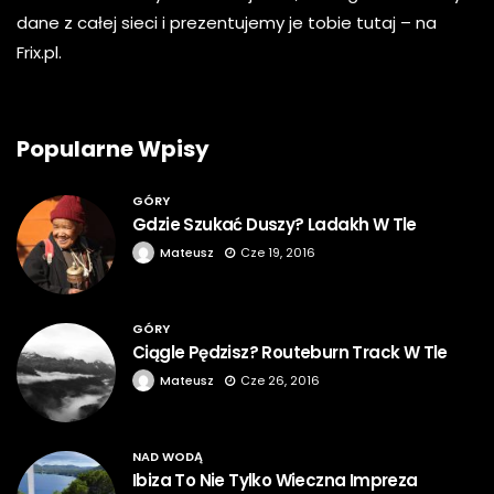
dane z całej sieci i prezentujemy je tobie tutaj – na
Frix.pl.
Popularne Wpisy
GÓRY
Gdzie Szukać Duszy? Ladakh W Tle
Mateusz
Cze 19, 2016
GÓRY
Ciągle Pędzisz? Routeburn Track W Tle
Mateusz
Cze 26, 2016
NAD WODĄ
Ibiza To Nie Tylko Wieczna Impreza