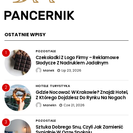
OSTATNIE WPISY
POZOSTAŁE
1
Czekoladki Z Logo Firmy – Reklamowe
Słodycze Z Nadrukiem Jadalnym
Manek
Lip 23, 2026
HOTELE
TURYSTYKA
2
Gdzie Nocować W Krakowie? Znajdź Hotel,
Z Którego Dojdziesz Do Rynku Na Nogach
Manekn
Cze 21, 2026
POZOSTAŁE
3
Sztuka Dobrego Snu, Czyli Jak Zamienić
Sypialnię W Oazę Spokoju