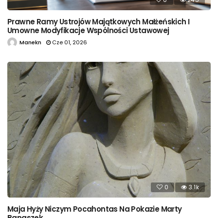
Prawne Ramy Ustrojów Majątkowych Małżeńskich I
Umowne Modyfikacje Wspólności Ustawowej
Manekn
Cze 01, 2026
0
3.1k
Maja Hyży Niczym Pocahontas Na Pokazie Marty
Banaszek