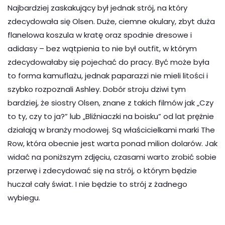
Najbardziej zaskakujący był jednak strój, na który
zdecydowała się Olsen. Duże, ciemne okulary, zbyt duża
flanelowa koszula w kratę oraz spodnie dresowe i
adidasy – bez wątpienia to nie był outfit, w którym
zdecydowałaby się pojechać do pracy. Być może była
to forma kamuflażu, jednak paparazzi nie mieli litości i
szybko rozpoznali Ashley. Dobór stroju dziwi tym
bardziej, że siostry Olsen, znane z takich filmów jak „Czy
to ty, czy to ja?” lub „Bliźniaczki na boisku” od lat prężnie
działają w branży modowej. Są właścicielkami marki The
Row, która obecnie jest warta ponad milion dolarów. Jak
widać na poniższym zdjęciu, czasami warto zrobić sobie
przerwę i zdecydować się na strój, o którym będzie
huczał cały świat. I nie będzie to strój z żadnego
wybiegu.