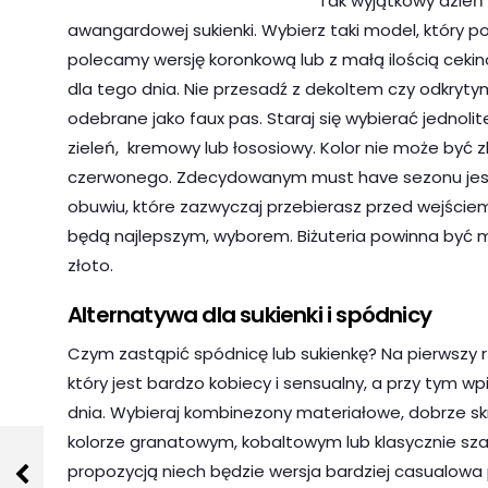
Tak wyjątkowy dzień 
awangardowej sukienki. Wybierz taki model, który pod
polecamy wersję koronkową lub z małą ilością cekin
dla tego dnia. Nie przesadź z dekoltem czy odkrytym
odebrane jako faux pas. Staraj się wybierać jednoli
zieleń, kremowy lub łososiowy. Kolor nie może być 
czerwonego. Zdecydowanym must have sezonu jest
obuwiu, które zazwyczaj przebierasz przed wejściem. 
będą najlepszym, wyborem. Biżuteria powinna być mi
złoto.
Alternatywa dla sukienki i spódnicy
Czym zastąpić spódnicę lub sukienkę? Na pierwszy r
który jest bardzo kobiecy i sensualny, a przy tym w
dnia. Wybieraj kombinezony materiałowe, dobrze skr
kolorze granatowym, kobaltowym lub klasycznie sza
propozycją niech będzie wersja bardziej casualowa