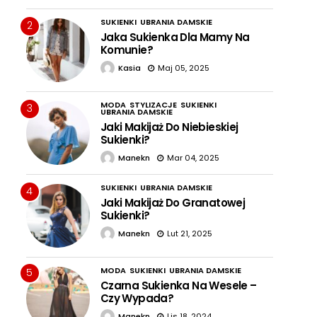
SUKIENKI
UBRANIA DAMSKIE
2
Jaka Sukienka Dla Mamy Na
Komunie?
Kasia
Maj 05, 2025
MODA
STYLIZACJE
SUKIENKI
3
UBRANIA DAMSKIE
Jaki Makijaż Do Niebieskiej
Sukienki?
Manekn
Mar 04, 2025
SUKIENKI
UBRANIA DAMSKIE
4
Jaki Makijaż Do Granatowej
Sukienki?
Manekn
Lut 21, 2025
MODA
SUKIENKI
UBRANIA DAMSKIE
5
Czarna Sukienka Na Wesele –
Czy Wypada?
Manekn
Lis 18, 2024