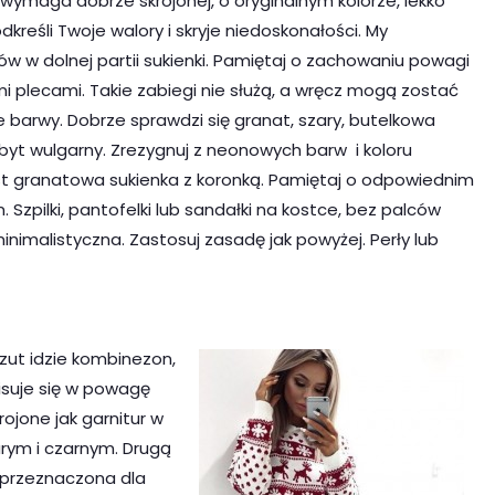
wymaga dobrze skrojonej, o oryginalnym kolorze, lekko
kreśli Twoje walory i skryje niedoskonałości. My
ów w dolnej partii sukienki. Pamiętaj o zachowaniu powagi
i plecami. Takie zabiegi nie służą, a wręcz mogą zostać
te barwy. Dobrze sprawdzi się granat, szary, butelkowa
zbyt wulgarny. Zrezygnuj z neonowych barw i koloru
 granatowa sukienka z koronką. Pamiętaj o odpowiednim
Szpilki, pantofelki lub sandałki na kostce, bez palców
nimalistyczna. Zastosuj zasadę jak powyżej. Perły lub
zut idzie kombinezon,
pisuje się w powagę
ojone jak garnitur w
rym i czarnym. Drugą
 przeznaczona dla