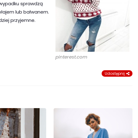
ym wypadku sprawdzą
ikołajem lub bałwanem.
dziej przyjemne.
pinterest.com
Udostępnij