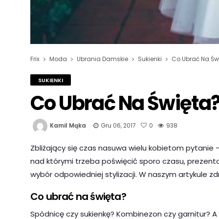
Frix
Moda
Ubrania Damskie
Sukienki
Co Ubrać Na Św
SUKIENKI
Co Ubrać Na Święta
Kamil Mąka
Gru 06, 2017
0
938
Zbliżający się czas nasuwa wielu kobietom pytanie 
nad którymi trzeba poświęcić sporo czasu, prezent
wybór odpowiedniej stylizacji. W naszym artykule z
Co ubrać na święta?
Spódnicę czy sukienkę? Kombinezon czy garnitur? A