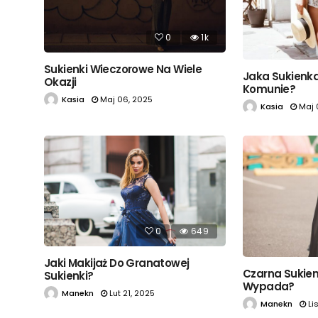
0
1k
Sukienki Wieczorowe Na Wiele
Jaka Sukienk
Okazji
Komunie?
Kasia
Maj 06, 2025
Kasia
Maj 
0
649
Jaki Makijaż Do Granatowej
Czarna Sukien
Sukienki?
Wypada?
Manekn
Lut 21, 2025
Manekn
Li