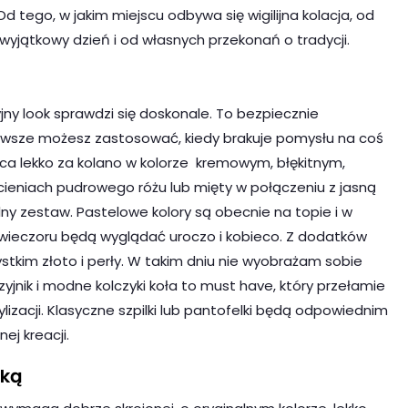
d tego, w jakim miejscu odbywa się wigilijna kolacja, od
 wyjątkowy dzień i od własnych przekonań o tradycji.
jny look sprawdzi się doskonale. To bezpiecznie
zawsze możesz zastosować, kiedy brakuje pomysłu na coś
ca lekko za kolano w kolorze kremowym, błękitnym,
ieniach pudrowego różu lub mięty w połączeniu z jasną
lny zestaw. Pastelowe kolory są obecnie na topie i w
 wieczoru będą wyglądać uroczo i kobieco. Z dodatków
stkim złoto i perły. W takim dniu nie wyobrażam sobie
yjnik i modne kolczyki koła to must have, który przełamie
lizacji. Klasyczne szpilki lub pantofelki będą odpowiednim
j kreacji.
nką