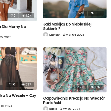
0
983
0
1.2k
Jaki Makijaż Do Niebieskiej
a Dla Mamy Na
Sukienki?
Manekn
Mar 04, 2025
05, 2025
0
537
0
2.3k
ka Na Wesele – Czy
Odpowiednia Kreacja Na Wieczór
Panieński
s 18, 2024
Kasia
Kwi 29, 2024