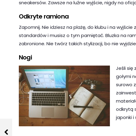
sneakersów. Zawsze na luźne wyjście, nigdy na oficja
Odkryte ramiona
Zapomnij. Nie idziesz na plażę, do klubu i na wyj
standardów i musisz o tym pamiętać. Bluzka na rami
zabronione. Nie twórz takich stylizacji, bo nie wyjdzi
Nogi
Jeśli si
gołymi n
surowo z
zainwestu
materiał
odkrytą 
japonki i