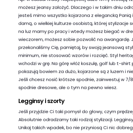
możesz jeansy założyć. Dlaczego i w takim dniu odr
jesteś mimo wszystko kojarzona z elegancką Panią 
damą, o wielkiej kulturze osobistą, której stylizacje s
na luz mamy po pracy i wtedy możesz biegać w dre
wieczorem, możesz sobie pozwolić na awangardę. J
przekonaliśmy Cię, pamiętaj, by swoją jeansową styl
minimum, nie stosować wzorów i rozcięć. Styl heri
wchodzi w grę. Na górę włóż koszulę, golf lub t-sh
pokazują bowiem za dużo, kojarzone są z luzem i ni
Jeśli chcesz nosić krótsze spodnie, zainwestuj w 7/8
spodnie dresowe, ale o tym na pewno wiesz.
Legginsy i szorty
Jeśli przyjdzie Ci taki pomysł do głowy, czym prędze
Absolutnie odradzamy taki rodzaj stylizacji. Legginsy
Unikaj takich wpadek, bo nie przyniosą Ci nic dobre