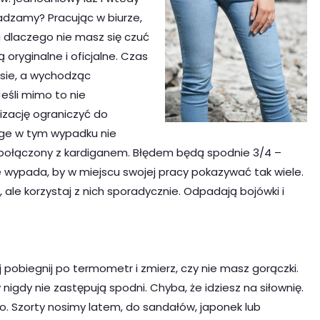
adzamy? Pracując w biurze,
i dlaczego nie masz się czuć
ą oryginalne i oficjalne. Czas
sie, a wychodząc
eśli mimo to nie
izację ograniczyć do
tage w tym wypadku nie
irt połączony z kardiganem. Błędem będą spodnie 3/4 –
e wypada, by w miejscu swojej pracy pokazywać tak wiele.
, ale korzystaj z nich sporadycznie. Odpadają bojówki i
j pobiegnij po termometr i zmierz, czy nie masz gorączki.
 nigdy nie zastępują spodni. Chyba, że idziesz na siłownię.
go. Szorty nosimy latem, do sandałów, japonek lub