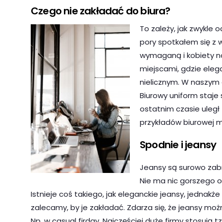
Czego nie zakładać do biura?
To zależy, jak zwykle o
pory spotkałem się z 
wymaganą i kobiety nos
miejscami, gdzie eleg
nielicznym. W naszym
Biurowy uniform staje
ostatnim czasie uległ 
przykładów biurowej 
Spodnie i jeansy
Jeansy są surowo zabr
Nie ma nic gorszego o
Istnieje coś takiego, jak eleganckie jeansy, jednakż
zalecamy, by je zakładać. Zdarza się, że jeansy moż
Np. w casual firday. Najczęściej duże firmy stosują t