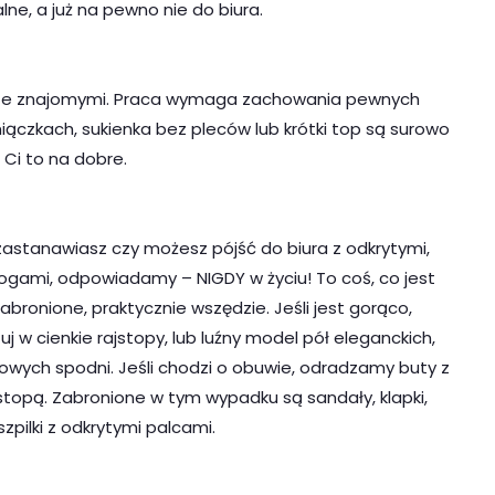
lne, a już na pewno nie do biura.
ście ze znajomymi. Praca wymaga zachowania pewnych
ączkach, sukienka bez pleców lub krótki top są surowo
e Ci to na dobre.
ę zastanawiasz czy możesz pójść do biura z odkrytymi,
ogami, odpowiadamy – NIGDY w życiu! To coś, co jest
abronione, praktycznie wszędzie. Jeśli jest gorąco,
j w cienkie rajstopy, lub luźny model pół eleganckich,
owych spodni. Jeśli chodzi o obuwie, odradzamy buty z
stopą. Zabronione w tym wypadku są sandały, klapki,
 szpilki z odkrytymi palcami.