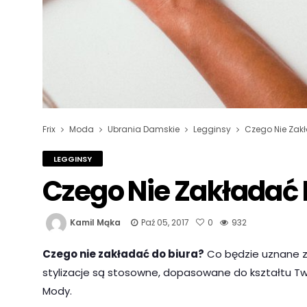
Frix
Moda
Ubrania Damskie
Legginsy
Czego Nie Zak
LEGGINSY
Czego Nie Zakładać 
Kamil Mąka
Paź 05, 2017
0
932
Czego nie zakładać do biura?
Co będzie uznane z
stylizacje są stosowne, dopasowane do kształtu Twoje
Mody.