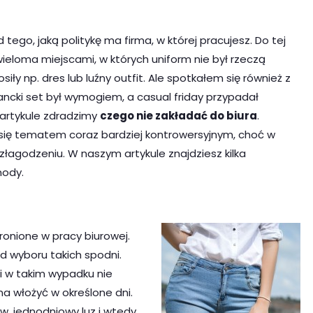
d tego, jaką politykę ma firma, w której pracujesz. Do tej
wieloma miejscami, w których uniform nie był rzeczą
iły np. dres lub luźny outfit. Ale spotkałem się również z
ancki set był wymogiem, a casual friday przypadał
 artykule zdradzimy
c
zego nie zakładać do biura
.
 się tematem coraz bardziej kontrowersyjnym, choć w
złagodzeniu. W naszym artykule znajdziesz kilka
mody.
onione w pracy biurowej.
d wyboru takich spodni.
e i w takim wypadku nie
na włożyć w określone dni.
zw. jednodniowy luz i wtedy