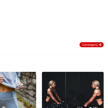
Udostępnij
0
881