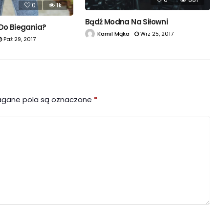
0
1k
Bądź Modna Na Siłowni
 Do Biegania?
Kamil Mąka
Wrz 25, 2017
Paź 29, 2017
gane pola są oznaczone
*