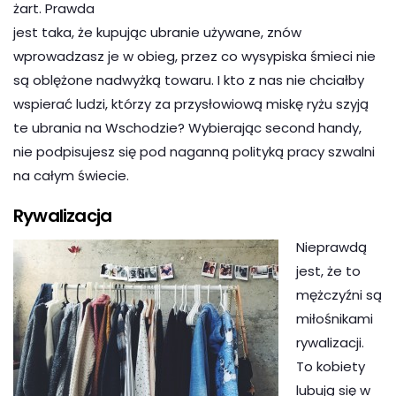
żart. Prawda
jest taka, że kupując ubranie używane, znów
wprowadzasz je w obieg, przez co wysypiska śmieci nie
są oblężone nadwyżką towaru. I kto z nas nie chciałby
wspierać ludzi, którzy za przysłowiową miskę ryżu szyją
te ubrania na Wschodzie? Wybierając second handy,
nie podpisujesz się pod naganną polityką pracy szwalni
na całym świecie.
Rywalizacja
Nieprawdą
jest, że to
mężczyźni są
miłośnikami
rywalizacji.
To kobiety
lubują się w