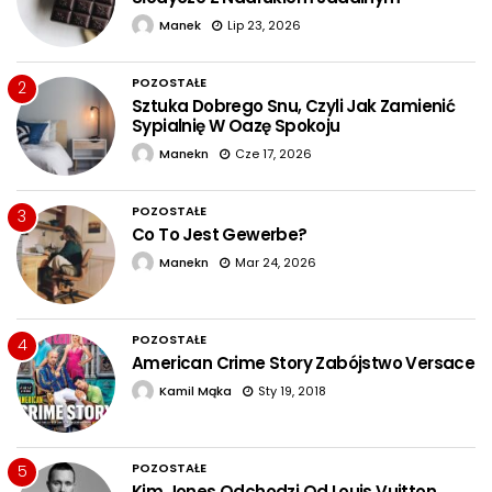
Manek
Lip 23, 2026
POZOSTAŁE
2
Sztuka Dobrego Snu, Czyli Jak Zamienić
Sypialnię W Oazę Spokoju
Manekn
Cze 17, 2026
POZOSTAŁE
3
Co To Jest Gewerbe?
Manekn
Mar 24, 2026
POZOSTAŁE
4
American Crime Story Zabójstwo Versace
Kamil Mąka
Sty 19, 2018
POZOSTAŁE
5
Kim Jones Odchodzi Od Louis Vuitton