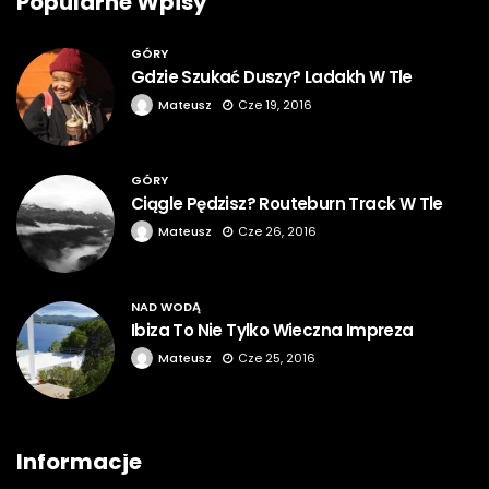
Popularne Wpisy
GÓRY
Gdzie Szukać Duszy? Ladakh W Tle
Mateusz
Cze 19, 2016
GÓRY
Ciągle Pędzisz? Routeburn Track W Tle
Mateusz
Cze 26, 2016
NAD WODĄ
Ibiza To Nie Tylko Wieczna Impreza
Mateusz
Cze 25, 2016
Informacje