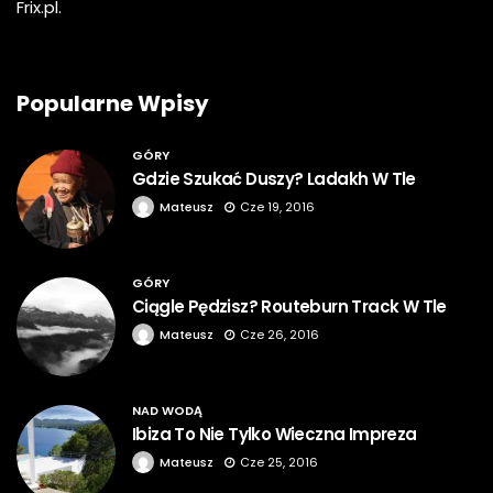
Frix.pl.
Popularne Wpisy
GÓRY
Gdzie Szukać Duszy? Ladakh W Tle
Mateusz
Cze 19, 2016
GÓRY
Ciągle Pędzisz? Routeburn Track W Tle
Mateusz
Cze 26, 2016
NAD WODĄ
Ibiza To Nie Tylko Wieczna Impreza
Mateusz
Cze 25, 2016