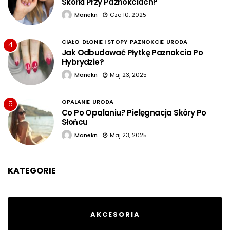
Skórki Przy Paznokciach?
Manekn
Cze 10, 2025
CIAŁO
DŁONIE I STOPY
PAZNOKCIE
URODA
4
Jak Odbudować Płytkę Paznokcia Po
Hybrydzie?
Manekn
Maj 23, 2025
OPALANIE
URODA
5
Co Po Opalaniu? Pielęgnacja Skóry Po
Słońcu
Manekn
Maj 23, 2025
KATEGORIE
AKCESORIA