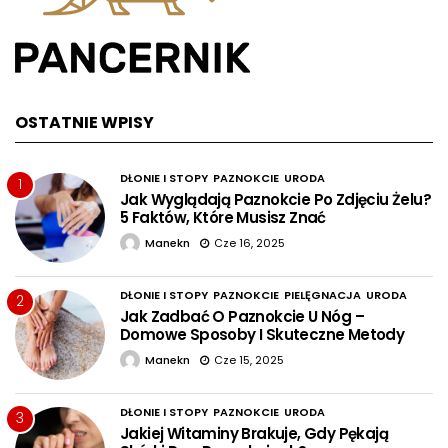
OSTATNIE WPISY
DŁONIE I STOPY
PAZNOKCIE
URODA
1
Jak Wyglądają Paznokcie Po Zdjęciu Żelu?
5 Faktów, Które Musisz Znać
Manekn
Cze 16, 2025
DŁONIE I STOPY
PAZNOKCIE
PIELĘGNACJA
URODA
2
Jak Zadbać O Paznokcie U Nóg –
Domowe Sposoby I Skuteczne Metody
Manekn
Cze 15, 2025
DŁONIE I STOPY
PAZNOKCIE
URODA
3
Jakiej Witaminy Brakuje, Gdy Pękają