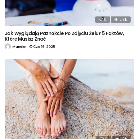
0
2.3k
Jak Wyglądają Paznokcie Po Zdjęciu Żelu? 5 Faktów,
Które Musisz Znać
Manekn
Cze 16, 2025
0
1.2k