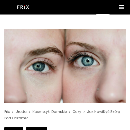
Frix
Uroda
Kosmetyki Damskie
Oczy
Jak Nawilżyć Skórę
Pod Oczami?