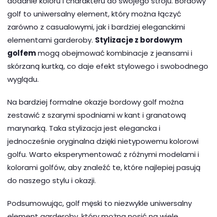
dodanie koloru i charakteru do swojego stroju. Bordowy
golf to uniwersalny element, który można łączyć
zarówno z casualowymi, jak i bardziej eleganckimi
elementami garderoby.
Stylizacje z bordowym
golfem
mogą obejmować kombinacje z jeansami i
skórzaną kurtką, co daje efekt stylowego i swobodnego
wyglądu.
Na bardziej formalne okazje bordowy golf można
zestawić z szarymi spodniami w kant i granatową
marynarką. Taka stylizacja jest elegancka i
jednocześnie oryginalna dzięki nietypowemu kolorowi
golfu. Warto eksperymentować z różnymi modelami i
kolorami golfów, aby znaleźć te, które najlepiej pasują
do naszego stylu i okazji.
Podsumowując, golf męski to niezwykle uniwersalny
element garderoby, który można nosić na wiele