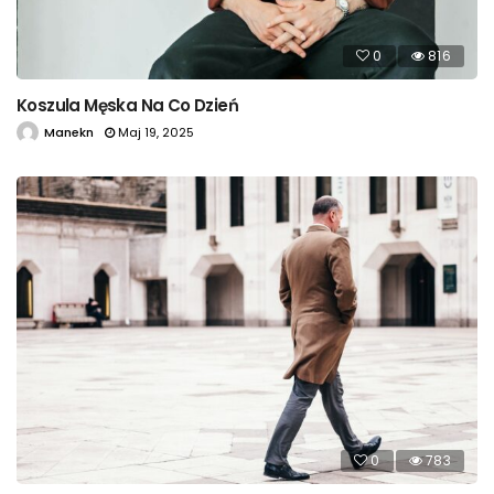
0
816
Koszula Męska Na Co Dzień
Manekn
Maj 19, 2025
0
783