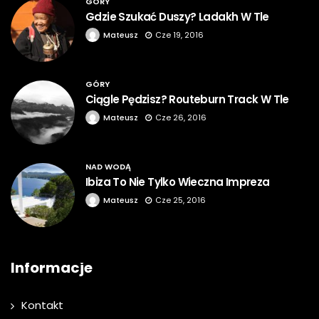
GÓRY
Gdzie Szukać Duszy? Ladakh W Tle
Mateusz
Cze 19, 2016
GÓRY
Ciągle Pędzisz? Routeburn Track W Tle
Mateusz
Cze 26, 2016
NAD WODĄ
Ibiza To Nie Tylko Wieczna Impreza
Mateusz
Cze 25, 2016
Informacje
Kontakt