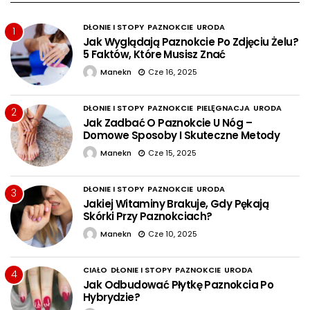
DŁONIE I STOPY
PAZNOKCIE
URODA
1
Jak Wyglądają Paznokcie Po Zdjęciu Żelu?
5 Faktów, Które Musisz Znać
Manekn
Cze 16, 2025
DŁONIE I STOPY
PAZNOKCIE
PIELĘGNACJA
URODA
2
Jak Zadbać O Paznokcie U Nóg –
Domowe Sposoby I Skuteczne Metody
Manekn
Cze 15, 2025
DŁONIE I STOPY
PAZNOKCIE
URODA
3
Jakiej Witaminy Brakuje, Gdy Pękają
Skórki Przy Paznokciach?
Manekn
Cze 10, 2025
CIAŁO
DŁONIE I STOPY
PAZNOKCIE
URODA
4
Jak Odbudować Płytkę Paznokcia Po
Hybrydzie?