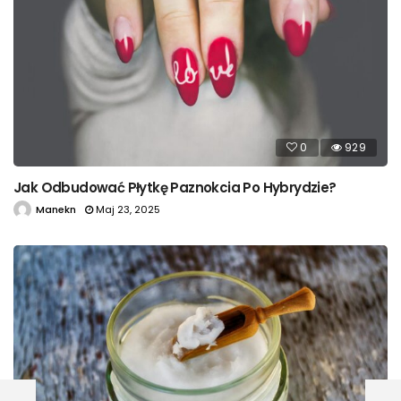
0
929
Jak Odbudować Płytkę Paznokcia Po Hybrydzie?
Manekn
Maj 23, 2025