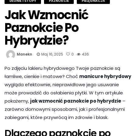
DŁONIE I STOPY
PAZNOKCIE
PIELĘGNACJA
Jak Wzmocnić
Paznokcie Po
Hybrydzie?
Manekn
Maj 16, 2025
0
436
Po zdjęciu lakieru hybrydowego Twoje paznokcie są
łamliwe, cienkie i matowe? Choć
manicure hybrydowy
wygląda efektownie, nieprawidłowe jego usuwanie
może prowadzić do osłabienia płytki. W tym artykule
pokażemy,
jak wzmocnić paznokcie po hybrydzie
–
zarówno domowymi sposobami, jak i profesjonalnymi
zabiegami, które przywrócą im zdrowie i blask.
Dlaczego paznokcie po