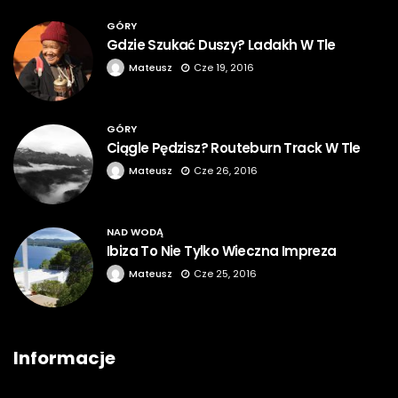
GÓRY
Gdzie Szukać Duszy? Ladakh W Tle
Mateusz
Cze 19, 2016
GÓRY
Ciągle Pędzisz? Routeburn Track W Tle
Mateusz
Cze 26, 2016
NAD WODĄ
Ibiza To Nie Tylko Wieczna Impreza
Mateusz
Cze 25, 2016
Informacje