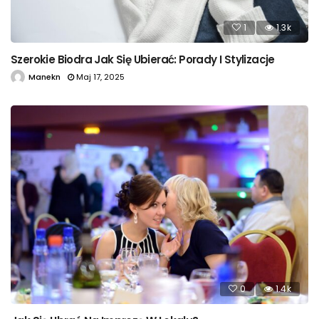
1
1.3k
Szerokie Biodra Jak Się Ubierać: Porady I Stylizacje
Manekn
Maj 17, 2025
0
1.4k