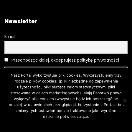
Newsletter
Email
Przechodząc dalej, akceptujesz politykę prywatności
Nasz Portal wykorzystuje pliki cookies. Wykorzystujemy trzy
rodzaje plików cookies: (pliki niezbędne do zapewnienia
użyteczności, pliki służące celom statystycznym, pliki
stosowane w celach marketingowych). Mają Państwo prawo
wyłączyć pliki cookies (wszystkie bądź ich poszczególne
rodzaje) w ustawieniach przeglądarki. Korzystanie z Portalu bez
Moda
O urodzie
Kosmetyki
Pielęgnacja
Moda męska
zmiany tych ustawień będzie traktowane jako wyraźne
Turystyka
działanie potwierdzające.
Zgoda
Dowiedz się więcej.
© 2018 | Wszystkie prawa zastrzeżone. Wykonanie The First.