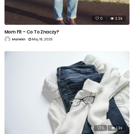
0
2.2k
Mom Fit – Co To Znaczy?
Manekn
Maj 18, 2025
1
1.3k