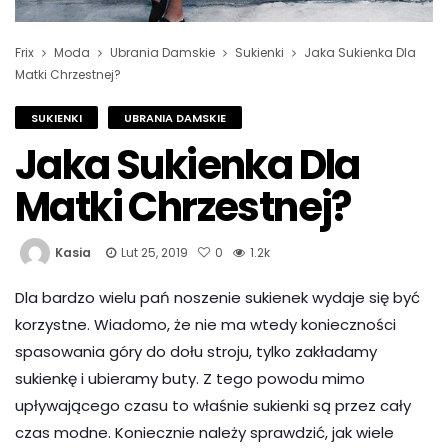
Frix
Moda
Ubrania Damskie
Sukienki
Jaka Sukienka Dla
Matki Chrzestnej?
SUKIENKI
UBRANIA DAMSKIE
Jaka Sukienka Dla
Matki Chrzestnej?
Kasia
Lut 25, 2019
0
1.2k
Dla bardzo wielu pań noszenie sukienek wydaje się być
korzystne. Wiadomo, że nie ma wtedy konieczności
spasowania góry do dołu stroju, tylko zakładamy
sukienkę i ubieramy buty. Z tego powodu mimo
upływającego czasu to właśnie sukienki są przez cały
czas modne. Koniecznie należy sprawdzić, jak wiele