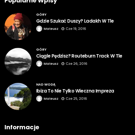
Popularne Wpisy
GÓRY
Gdzie Szukać Duszy? Ladakh W Tle
Mateusz
Cze 19, 2016
GÓRY
Ciągle Pędzisz? Routeburn Track W Tle
Mateusz
Cze 26, 2016
NAD WODĄ
Ibiza To Nie Tylko Wieczna Impreza
Mateusz
Cze 25, 2016
Informacje