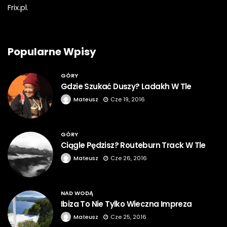
Frix.pl.
Popularne Wpisy
GÓRY
Gdzie Szukać Duszy? Ladakh W Tle
Mateusz
Cze 19, 2016
GÓRY
Ciągle Pędzisz? Routeburn Track W Tle
Mateusz
Cze 26, 2016
NAD WODĄ
Ibiza To Nie Tylko Wieczna Impreza
Mateusz
Cze 25, 2016