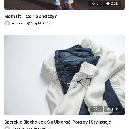
0
2.2k
Mom Fit – Co To Znaczy?
Manekn
Maj 18, 2025
1
1.3k
Szerokie Biodra Jak Się Ubierać: Porady I Stylizacje
Manekn
Maj 17, 2025