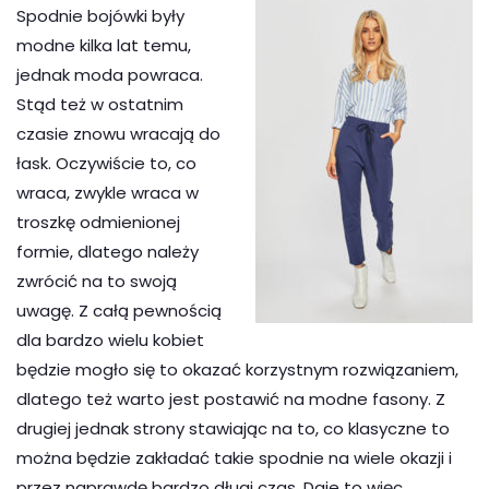
Spodnie bojówki były
modne kilka lat temu,
jednak moda powraca.
Stąd też w ostatnim
czasie znowu wracają do
łask. Oczywiście to, co
wraca, zwykle wraca w
troszkę odmienionej
formie, dlatego należy
zwrócić na to swoją
uwagę. Z całą pewnością
dla bardzo wielu kobiet
będzie mogło się to okazać korzystnym rozwiązaniem,
dlatego też warto jest postawić na modne fasony. Z
drugiej jednak strony stawiając na to, co klasyczne to
można będzie zakładać takie spodnie na wiele okazji i
przez naprawdę bardzo długi czas. Daje to więc