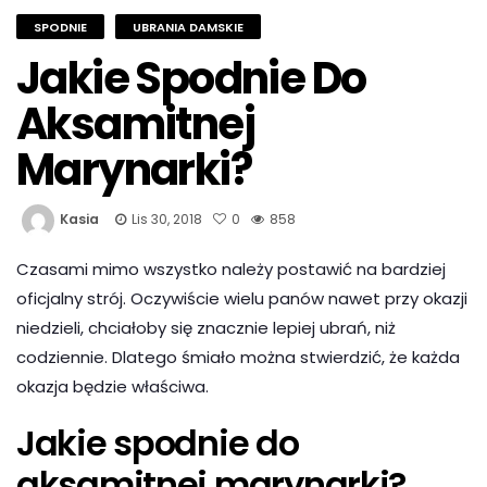
SPODNIE
UBRANIA DAMSKIE
Jakie Spodnie Do
Aksamitnej
Marynarki?
Kasia
Lis 30, 2018
0
858
Czasami mimo wszystko należy postawić na bardziej
oficjalny strój. Oczywiście wielu panów nawet przy okazji
niedzieli, chciałoby się znacznie lepiej ubrań, niż
codziennie. Dlatego śmiało można stwierdzić, że każda
okazja będzie właściwa.
Jakie spodnie do
aksamitnej marynarki?