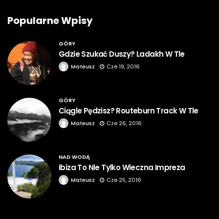
Popularne Wpisy
GÓRY
Gdzie Szukać Duszy? Ladakh W Tle
Mateusz
Cze 19, 2016
GÓRY
Ciągle Pędzisz? Routeburn Track W Tle
Mateusz
Cze 26, 2016
NAD WODĄ
Ibiza To Nie Tylko Wieczna Impreza
Mateusz
Cze 25, 2016