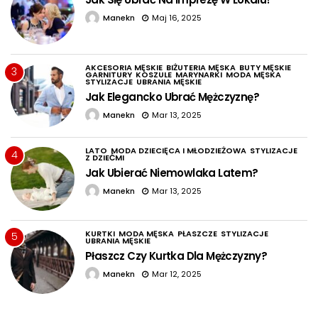
Manekn
Maj 16, 2025
AKCESORIA MĘSKIE
BIŻUTERIA MĘSKA
BUTY MĘSKIE
3
GARNITURY
KOSZULE
MARYNARKI
MODA MĘSKA
STYLIZACJE
UBRANIA MĘSKIE
Jak Elegancko Ubrać Mężczyznę?
Manekn
Mar 13, 2025
LATO
MODA DZIECIĘCA I MŁODZIEŻOWA
STYLIZACJE
4
Z DZIEĆMI
Jak Ubierać Niemowlaka Latem?
Manekn
Mar 13, 2025
KURTKI
MODA MĘSKA
PŁASZCZE
STYLIZACJE
5
UBRANIA MĘSKIE
Płaszcz Czy Kurtka Dla Mężczyzny?
Manekn
Mar 12, 2025