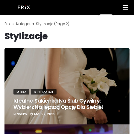
Frix
Kategoria: Stylizacje
(Page 2)
Stylizacje
MODA
STYLIZACJE
Idealna Sukienka Na Ślub Cywilny:
Wybierz Najlepszą Opcję Dla Siebie!
Manekn
Maj 27, 2025