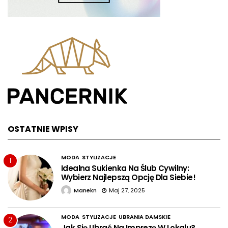
OSTATNIE WPISY
MODA
STYLIZACJE
1
Idealna Sukienka Na Ślub Cywilny:
Wybierz Najlepszą Opcję Dla Siebie!
Manekn
Maj 27, 2025
MODA
STYLIZACJE
UBRANIA DAMSKIE
2
Jak Się Ubrać Na Imprezę W Lokalu?