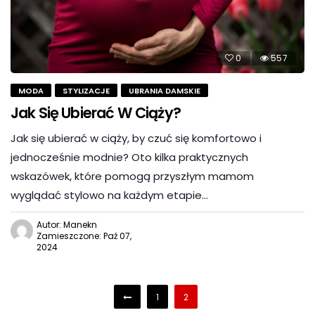
0
557
MODA
STYLIZACJE
UBRANIA DAMSKIE
Jak Się Ubierać W Ciąży?
Jak się ubierać w ciąży, by czuć się komfortowo i
jednocześnie modnie? Oto kilka praktycznych
wskazówek, które pomogą przyszłym mamom
wyglądać stylowo na każdym etapie…
Autor: Manekn
Zamieszczone: Paź 07,
2024
1
2