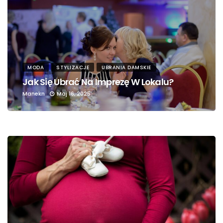
MODA
STYLIZACJE
UBRANIA DAMSKIE
Jak Się Ubrać Na Imprezę W Lokalu?
Manekn
Maj 16, 2025