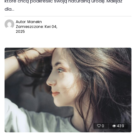
które chcą podkreślić swoją naturalną urodę. Makijaż
dla…
Autor: Manekn
Zamieszczone: Kwi 04,
2025
0
439