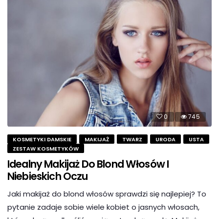
0
745
KOSMETYKI DAMSKIE
MAKIJAŻ
TWARZ
URODA
USTA
ZESTAW KOSMETYKÓW
Idealny Makijaż Do Blond Włosów I
Niebieskich Oczu
Jaki makijaż do blond włosów sprawdzi się najlepiej? To
pytanie zadaje sobie wiele kobiet o jasnych włosach,