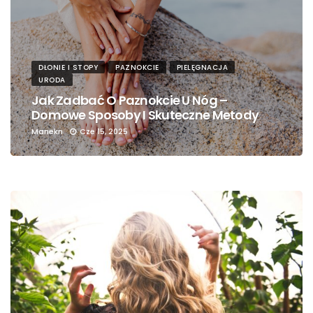
DŁONIE I STOPY
PAZNOKCIE
PIELĘGNACJA
URODA
Jak Zadbać O Paznokcie U Nóg –
Domowe Sposoby I Skuteczne Metody
Manekn
Cze 15, 2025