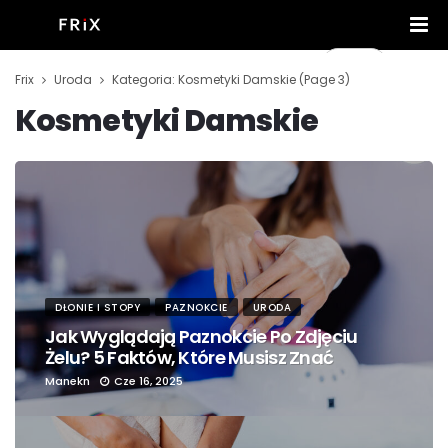
Frix
Uroda
Kategoria: Kosmetyki Damskie
(Page 3)
Kosmetyki Damskie
DŁONIE I STOPY
PAZNOKCIE
URODA
Jak Wyglądają Paznokcie Po Zdjęciu
Żelu? 5 Faktów, Które Musisz Znać
Manekn
Cze 16, 2025