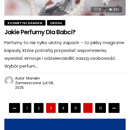
0
331
KOSMETYKI DAMSKIE
URODA
Jakie Perfumy Dla Babci?
Perfumy to nie tylko ulotny zapach – to jakby magiczne
kapsuły, które potrafią przywołać wspomnienia,
wywołać emocje i odzwierciedlić naszą osobowość.
Wybór perfum…
Autor: Manekn
Zamieszczone: Lut 08,
2025
1
2
3
4
5
…
12