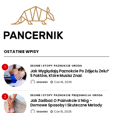
OSTATNIE WPISY
DŁONIE I STOPY
PAZNOKCIE
URODA
1
Jak Wyglądają Paznokcie Po Zdjęciu Żelu?
5 Faktów, Które Musisz Znać
Manekn
Cze 16, 2025
DŁONIE I STOPY
PAZNOKCIE
PIELĘGNACJA
URODA
2
Jak Zadbać O Paznokcie U Nóg –
Domowe Sposoby I Skuteczne Metody
Manekn
Cze 15, 2025