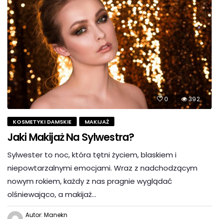
0
392
KOSMETYKI DAMSKIE
MAKIJAŻ
Jaki Makijaż Na Sylwestra?
Sylwester to noc, która tętni życiem, blaskiem i
niepowtarzalnymi emocjami. Wraz z nadchodzącym
nowym rokiem, każdy z nas pragnie wyglądać
olśniewająco, a makijaż…
Autor: Manekn