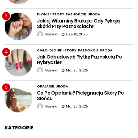
DŁONIE I STOPY
PAZNOKCIE
URODA
3
Jakiej Witaminy Brakuje, Gdy Pękają
Skórki Przy Paznokciach?
Manekn
Cze 10, 2025
CIAŁO
DŁONIE I STOPY
PAZNOKCIE
URODA
4
Jak Odbudować Płytkę Paznokcia Po
Hybrydzie?
Manekn
Maj 23, 2025
OPALANIE
URODA
5
Co Po Opalaniu? Pielęgnacja Skóry Po
Słońcu
Manekn
Maj 23, 2025
KATEGORIE