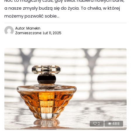
Noc to magiczny czas, gdy świat nabiera nowych barw,
a nasze zmysły budzą się do życia. To chwila, w której
możemy pozwolić sobie…
Autor: Manekn
Zamieszczone: Lut 11, 2025
0
488