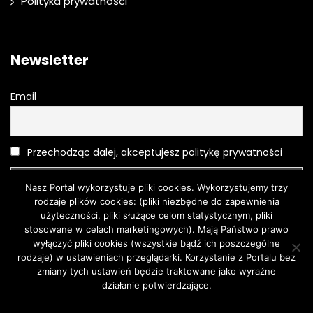
Polityka prywatności
Newsletter
Email
Przechodząc dalej, akceptujesz politykę prywatności
Nasz Portal wykorzystuje pliki cookies. Wykorzystujemy trzy
rodzaje plików cookies: (pliki niezbędne do zapewnienia
użyteczności, pliki służące celom statystycznym, pliki
stosowane w celach marketingowych). Mają Państwo prawo
wyłączyć pliki cookies (wszystkie bądź ich poszczególne
rodzaje) w ustawieniach przeglądarki. Korzystanie z Portalu bez
Moda
O urodzie
Kosmetyki
Pielęgnacja
Moda męska
zmiany tych ustawień będzie traktowane jako wyraźne
Turystyka
działanie potwierdzające.
Zgoda
Dowiedz się więcej.
© 2018 | Wszystkie prawa zastrzeżone. Wykonanie The First.