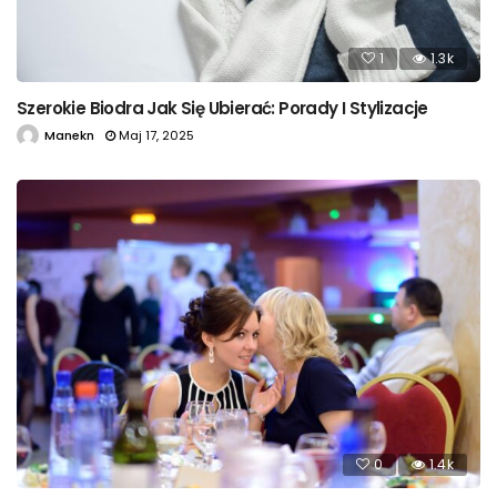
1
1.3k
Szerokie Biodra Jak Się Ubierać: Porady I Stylizacje
Manekn
Maj 17, 2025
0
1.4k