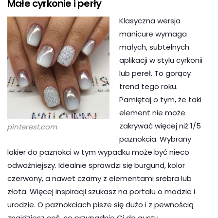
Małe cyrkonie i perły
Klasyczna wersja
manicure wymaga
małych, subtelnych
aplikacji w stylu cyrkonii
lub pereł. To gorący
trend tego roku.
Pamiętaj o tym, że taki
element nie może
zakrywać więcej niż 1/5
pinterest.com
paznokcia. Wybrany
lakier do paznokci w tym wypadku może być nieco
odważniejszy. Idealnie sprawdzi się burgund, kolor
czerwony, a nawet czarny z elementami srebra lub
złota. Więcej inspiracji szukasz na portalu o modzie i
urodzie. O paznokciach pisze się dużo i z pewnością
znajdziesz coś, co przypadnie Ci do gustu.