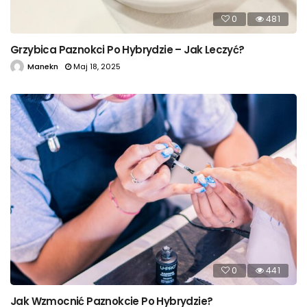
0
481
Grzybica Paznokci Po Hybrydzie – Jak Leczyć?
Manekn
Maj 18, 2025
0
441
Jak Wzmocnić Paznokcie Po Hybrydzie?