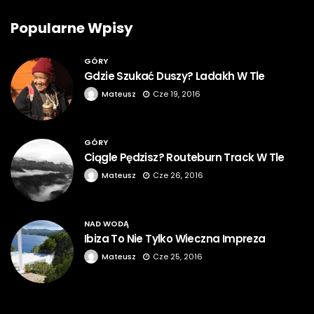
Popularne Wpisy
GÓRY
Gdzie Szukać Duszy? Ladakh W Tle
Mateusz
Cze 19, 2016
GÓRY
Ciągle Pędzisz? Routeburn Track W Tle
Mateusz
Cze 26, 2016
NAD WODĄ
Ibiza To Nie Tylko Wieczna Impreza
Mateusz
Cze 25, 2016