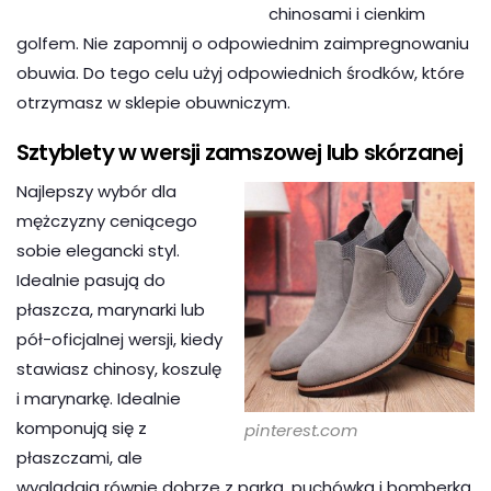
chinosami i cienkim
golfem. Nie zapomnij o odpowiednim zaimpregnowaniu
obuwia. Do tego celu użyj odpowiednich środków, które
otrzymasz w sklepie obuwniczym.
Sztyblety w wersji zamszowej lub skórzanej
Najlepszy wybór dla
mężczyzny ceniącego
sobie elegancki styl.
Idealnie pasują do
płaszcza, marynarki lub
pół-oficjalnej wersji, kiedy
stawiasz chinosy, koszulę
i marynarkę. Idealnie
komponują się z
pinterest.com
płaszczami, ale
wyglądają równie dobrze z parką, puchówką i bomberką.