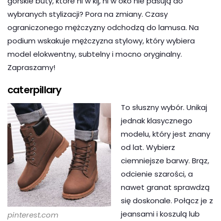
górskie buty, które ni w kij, ni w oko nie pasują do
wybranych stylizacji? Pora na zmiany. Czasy
ograniczonego mężczyzny odchodzą do lamusa. Na
podium wskakuje mężczyzna stylowy, który wybiera
model elokwentny, subtelny i mocno oryginalny.
Zapraszamy!
caterpillary
To słuszny wybór. Unikaj
jednak klasycznego
modelu, który jest znany
od lat. Wybierz
ciemniejsze barwy. Brąz,
odcienie szarości, a
nawet granat sprawdzą
się doskonale. Połącz je z
jeansami i koszulą lub
pinterest.com