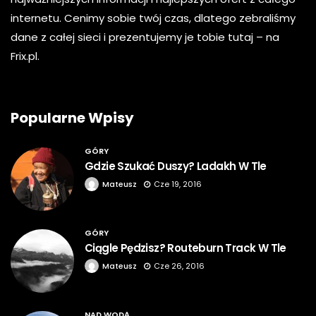
internetu. Cenimy sobie twój czas, dlatego zebraliśmy
dane z całej sieci i prezentujemy je tobie tutaj – na
Frix.pl.
Popularne Wpisy
GÓRY
Gdzie Szukać Duszy? Ladakh W Tle
Mateusz
Cze 19, 2016
GÓRY
Ciągle Pędzisz? Routeburn Track W Tle
Mateusz
Cze 26, 2016
NAD WODĄ