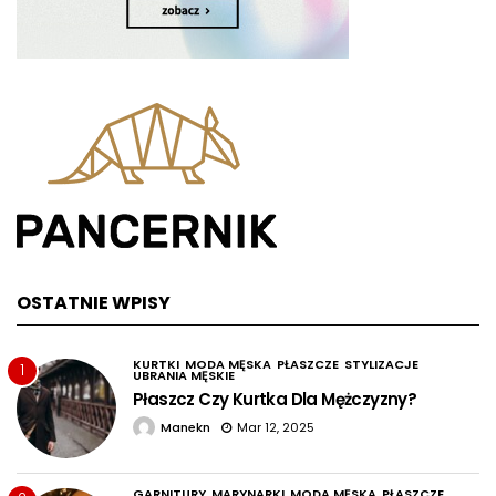
OSTATNIE WPISY
KURTKI
MODA MĘSKA
PŁASZCZE
STYLIZACJE
1
UBRANIA MĘSKIE
Płaszcz Czy Kurtka Dla Mężczyzny?
Manekn
Mar 12, 2025
GARNITURY
MARYNARKI
MODA MĘSKA
PŁASZCZE