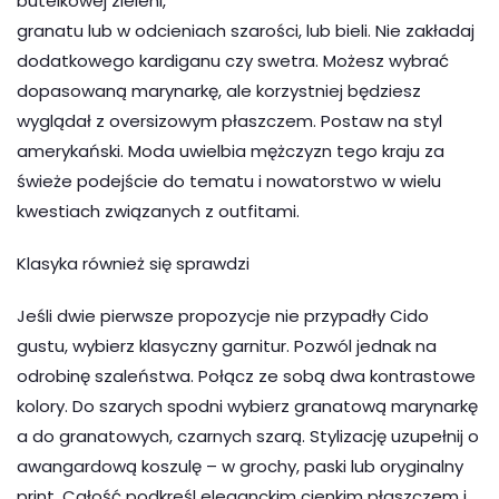
butelkowej zieleni,
granatu lub w odcieniach szarości, lub bieli. Nie zakładaj
dodatkowego kardiganu czy swetra. Możesz wybrać
dopasowaną marynarkę, ale korzystniej będziesz
wyglądał z oversizowym płaszczem. Postaw na styl
amerykański. Moda uwielbia mężczyzn tego kraju za
świeże podejście do tematu i nowatorstwo w wielu
kwestiach związanych z outfitami.
Klasyka również się sprawdzi
Jeśli dwie pierwsze propozycje nie przypadły Cido
gustu, wybierz klasyczny garnitur. Pozwól jednak na
odrobinę szaleństwa. Połącz ze sobą dwa kontrastowe
kolory. Do szarych spodni wybierz granatową marynarkę
a do granatowych, czarnych szarą. Stylizację uzupełnij o
awangardową koszulę – w grochy, paski lub oryginalny
print. Całość podkreśl eleganckim cienkim płaszczem i