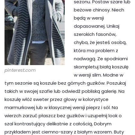
sezonu. Postaw szare lub
beżowe chinosy. Niech
będą w wersji
dopasowanej. Unikaj
szerokich fasonów,
chyba, że jesteś osobą,
która ma problem z
nadwagą. Ze spodniami
skompletuj białą koszulę
pinterest.com
w wersji slim. Modne w
tym sezonie są koszule bez górnych guzików. Poszukaj
takich w swojej szafie lub odwiedź pobliską galerię. Na
koszulę włóż sweter przez głowy w kolorystyce
marmurkowej lub w klasycznej wersji pieprz i sól. Na
wierzch zarzuć płaszcz bez guzików i uzupełnij look o
szal kontrastujący delikatnie z całością, Dobrym
przykładem jest ciemno-szary z białym wzorem. Buty