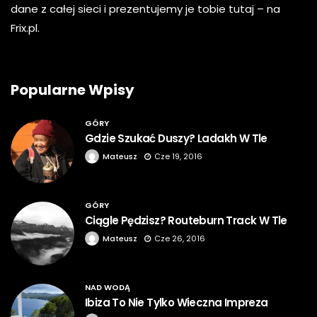
dane z całej sieci i prezentujemy je tobie tutaj – na
Frix.pl.
Popularne Wpisy
GÓRY
Gdzie Szukać Duszy? Ladakh W Tle
Mateusz
Cze 19, 2016
GÓRY
Ciągle Pędzisz? Routeburn Track W Tle
Mateusz
Cze 26, 2016
NAD WODĄ
Ibiza To Nie Tylko Wieczna Impreza