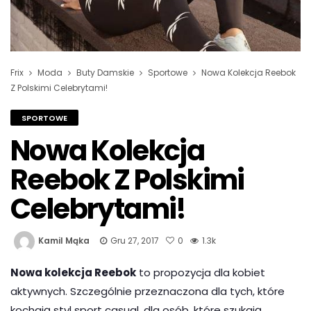
Frix
Moda
Buty Damskie
Sportowe
Nowa Kolekcja Reebok
Z Polskimi Celebrytami!
SPORTOWE
Nowa Kolekcja
Reebok Z Polskimi
Celebrytami!
Kamil Mąka
Gru 27, 2017
0
1.3k
Nowa kolekcja Reebok
to propozycja dla kobiet
aktywnych. Szczególnie przeznaczona dla tych, które
kochają styl sport casual, dla osób, które szukają