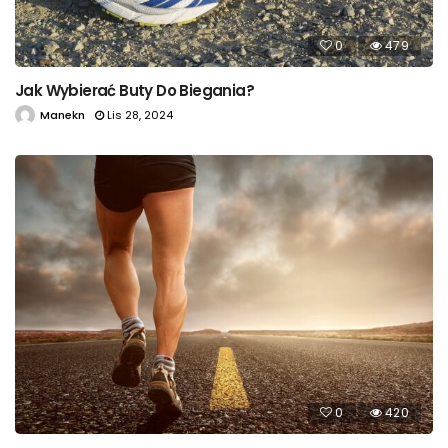
0
479
Jak Wybierać Buty Do Biegania?
Manekn
Lis 28, 2024
0
420