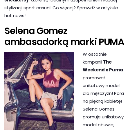
stylizacji sport casual. Co więcej? Sprawdź w artykule
hot news!
Selena Gomez
ambasadorką marki PUMA
W ostatnie
kampanii
The
Weekend x Puma
promował
unikatowy model
dla mężczyzn! Pora
na piękną kobietę!
Selena Gomez
promuje unikatowy
model obuwia,