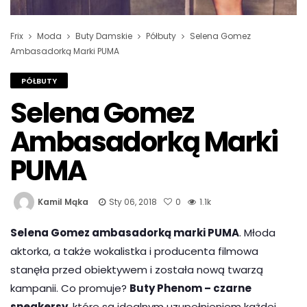
Frix
Moda
Buty Damskie
Półbuty
Selena Gomez
Ambasadorką Marki PUMA
PÓŁBUTY
Selena Gomez
Ambasadorką Marki
PUMA
Kamil Mąka
Sty 06, 2018
0
1.1k
Selena Gomez ambasadorką marki PUMA
. Młoda
aktorka, a także wokalistka i producenta filmowa
stanęła przed obiektywem i została nową twarzą
kampanii. Co promuje?
Buty Phenom – czarne
sneakersy
, które są idealnym uzupełnieniem każdej