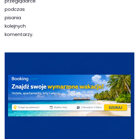
przeglądarce
podczas
pisania
kolejnych
komentarzy.