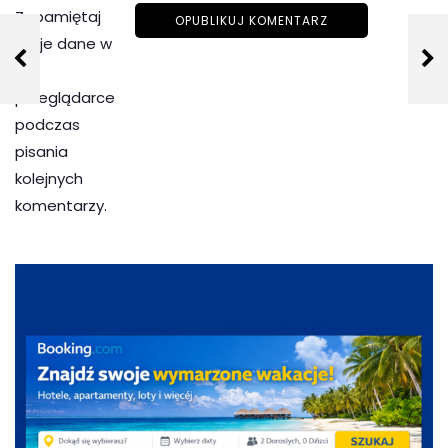
Zapamiętaj
moje dane w
tej
przeglądarce
podczas
pisania
kolejnych
komentarzy.