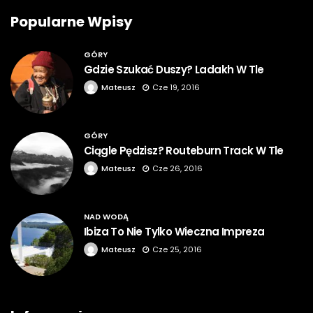
Popularne Wpisy
GÓRY
Gdzie Szukać Duszy? Ladakh W Tle
Mateusz
Cze 19, 2016
GÓRY
Ciągle Pędzisz? Routeburn Track W Tle
Mateusz
Cze 26, 2016
NAD WODĄ
Ibiza To Nie Tylko Wieczna Impreza
Mateusz
Cze 25, 2016