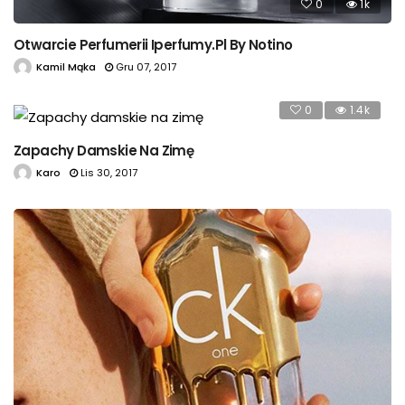
0
1k
Otwarcie Perfumerii Iperfumy.pl By Notino
Kamil Mąka
Gru 07, 2017
0
1.4k
Zapachy Damskie Na Zimę
Karo
Lis 30, 2017