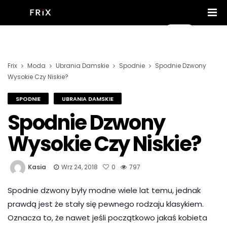
Frix
Moda
Ubrania Damskie
Spodnie
Spodnie Dzwony
Wysokie Czy Niskie?
SPODNIE
UBRANIA DAMSKIE
Spodnie Dzwony
Wysokie Czy Niskie?
Kasia
Wrz 24, 2018
0
797
Spodnie dzwony były modne wiele lat temu, jednak
prawdą jest że stały się pewnego rodzaju klasykiem.
Oznacza to, że nawet jeśli początkowo jakaś kobieta