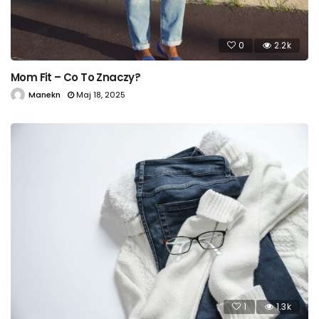
0
2.2k
Mom Fit – Co To Znaczy?
Manekn
Maj 18, 2025
1
1.3k