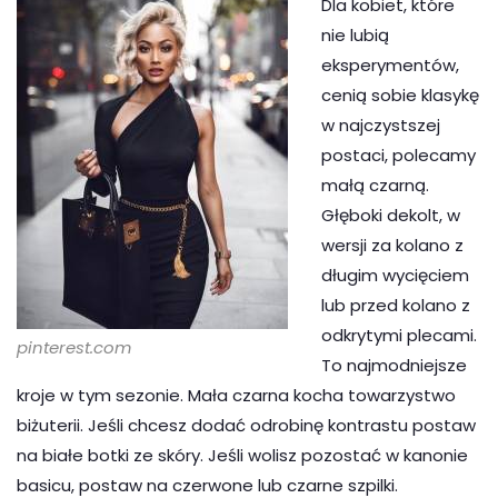
Dla kobiet, które
nie lubią
eksperymentów,
cenią sobie klasykę
w najczystszej
postaci, polecamy
małą czarną.
Głęboki dekolt, w
wersji za kolano z
długim wycięciem
lub przed kolano z
odkrytymi plecami.
pinterest.com
To najmodniejsze
kroje w tym sezonie. Mała czarna kocha towarzystwo
biżuterii. Jeśli chcesz dodać odrobinę kontrastu postaw
na białe botki ze skóry. Jeśli wolisz pozostać w kanonie
basicu, postaw na czerwone lub czarne szpilki.