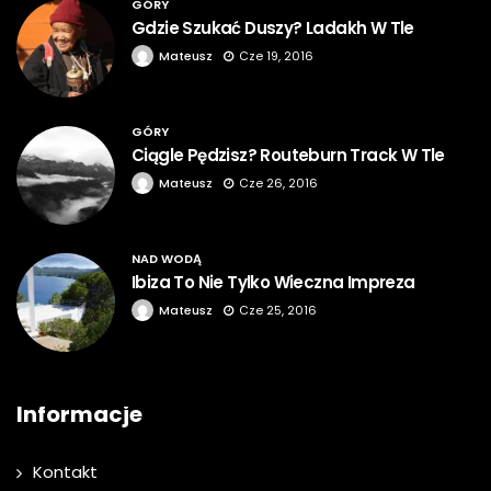
GÓRY
Gdzie Szukać Duszy? Ladakh W Tle
Mateusz
Cze 19, 2016
GÓRY
Ciągle Pędzisz? Routeburn Track W Tle
Mateusz
Cze 26, 2016
NAD WODĄ
Ibiza To Nie Tylko Wieczna Impreza
Mateusz
Cze 25, 2016
Informacje
Kontakt