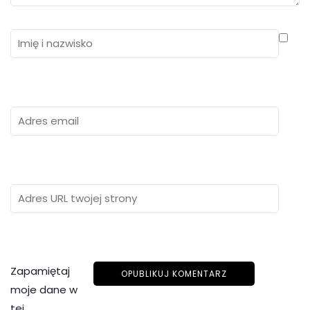
Zapamiętaj
moje dane w
tej