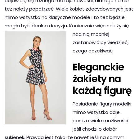
pojawiają się różnego rodzaju nowości, dlatego na nie
też należy popatrzeć. Wiele kobiet zdecydowanych jest
mimo wszystko na klasyczne modele i to tez będzie
mogła być idealna decyzja. Koniecznie więc należy się
nad nią
mocniej
zastanowić by wiedzieć,
czego oczekiwać.
Eleganckie
żakiety na
każdą figurę
Posiadanie figury modelki
mimo wszystko daje
bardzo wiele możliwości
jeśli chodzi o dobór
sukienek. Prawda jest taka, że nawet jeśli na samym