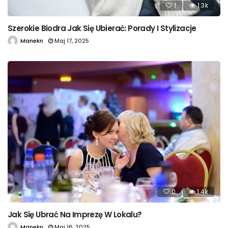
1
1.3k
Szerokie Biodra Jak Się Ubierać: Porady I Stylizacje
Manekn
Maj 17, 2025
0
1.4k
Jak Się Ubrać Na Imprezę W Lokalu?
Manekn
Maj 16, 2025