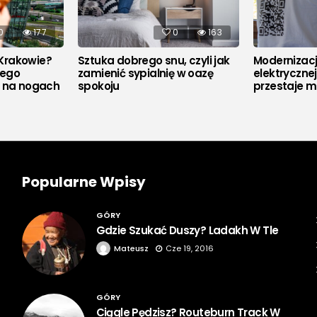
0
177
0
163
Krakowie?
Sztuka dobrego snu, czyli jak
Modernizacja
rego
zamienić sypialnię w oazę
elektryczne
u na nogach
spokoju
przestaje m
Popularne Wpisy
GÓRY
Gdzie Szukać Duszy? Ladakh W Tle
Mateusz
Cze 19, 2016
GÓRY
Ciągle Pędzisz? Routeburn Track W