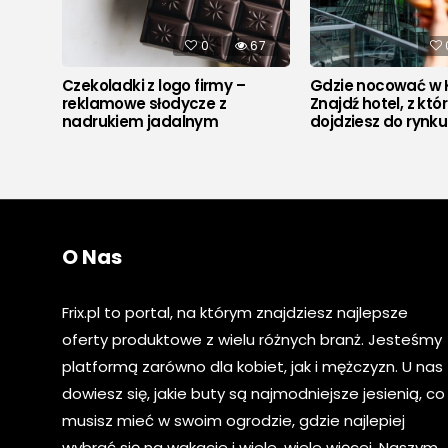
541
0
67
Czekoladki z logo firmy –
Gdzie nocować w 
reklamowe słodycze z
Znajdź hotel, z któ
nadrukiem jadalnym
dojdziesz do rynk
O Nas
Frix.pl to portal, na którym znajdziesz najlepsze
oferty produktowe z wielu różnych branż. Jesteśmy
platformą zarówno dla kobiet, jak i mężczyzn. U nas
dowiesz się, jakie buty są najmodniejsze jesienią, co
musisz mieć w swoim ogrodzie, gdzie najlepiej
wybrać się na wakacje i wiele, wiele więcej. Naszym