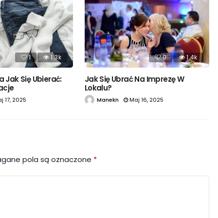
1
1.3k
0
1.4k
a Jak Się Ubierać:
Jak Się Ubrać Na Imprezę W
zacje
Lokalu?
j 17, 2025
Manekn
Maj 16, 2025
gane pola są oznaczone
*