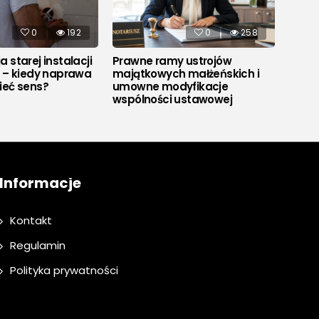
0
192
0
258
 starej instalacji
Prawne ramy ustrojów
Co to
j – kiedy naprawa
majątkowych małżeńskich i
ieć sens?
umowne modyfikacje
wspólności ustawowej
Informacje
Kontakt
Regulamin
Polityka prywatności