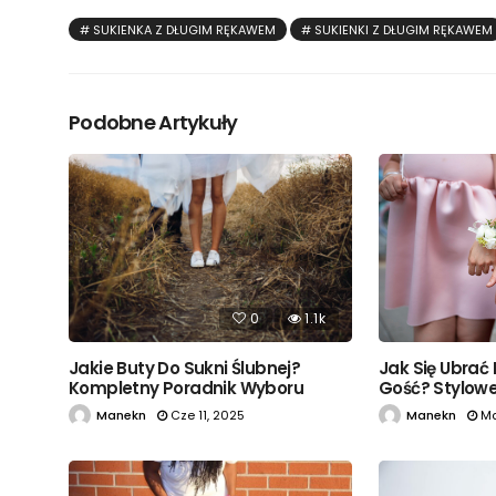
SUKIENKA Z DŁUGIM RĘKAWEM
SUKIENKI Z DŁUGIM RĘKAWEM
Podobne Artykuły
0
1.1k
Jak Się Ubrać
Jakie Buty Do Sukni Ślubnej?
Gość? Stylowe 
Kompletny Poradnik Wyboru
Manekn
Ma
Manekn
Cze 11, 2025