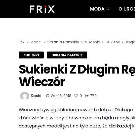
MODA
O UROD
Frix
Moda
Ubrania Damskie
Sukienki
Sukienki Z Dłu
SUKIENKI
UBRANIA DAMSKIE
Sukienki Z Długim 
Wieczór
Kasia
Wrz 18, 2018
0
770
Wieczory bywają chłodne, nawet te letnie. Dlatego 
które właśnie wtedy z powodzeniem będą mogły się
dostępnych modeli jest na tyle dużo, że dla każdej k