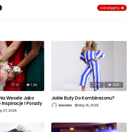
Udostępnij
0
1.3k
0
930
 Na Wesele Jako
Jakie Buty Do Kombinezonu?
Inspiracje I Porady
Manekn
Maj 19, 2025
j 27, 2025