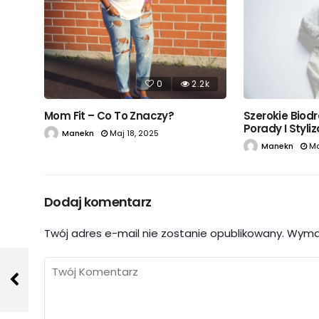
0
2.2k
Mom Fit – Co To Znaczy?
Szerokie Biodr
Porady I Styli
Manekn
Maj 18, 2025
Manekn
Ma
Dodaj komentarz
Twój adres e-mail nie zostanie opublikowany.
Wyma