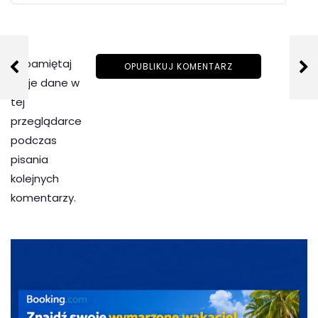
Zapamiętaj
moje dane w
tej
przeglądarce
podczas
pisania
kolejnych
komentarzy.