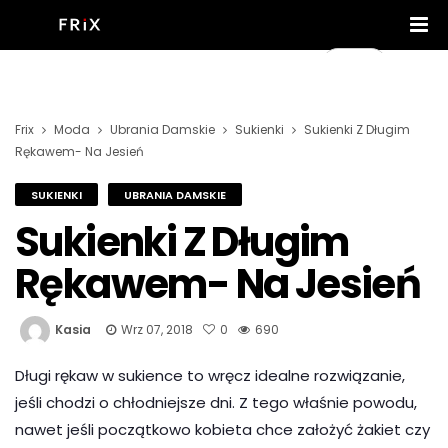
Frix
Moda
Ubrania Damskie
Sukienki
Sukienki Z Długim
Rękawem- Na Jesień
SUKIENKI
UBRANIA DAMSKIE
Sukienki Z Długim
Rękawem- Na Jesień
Kasia
Wrz 07, 2018
0
690
Długi rękaw w sukience to wręcz idealne rozwiązanie,
jeśli chodzi o chłodniejsze dni. Z tego właśnie powodu,
nawet jeśli początkowo kobieta chce założyć żakiet czy