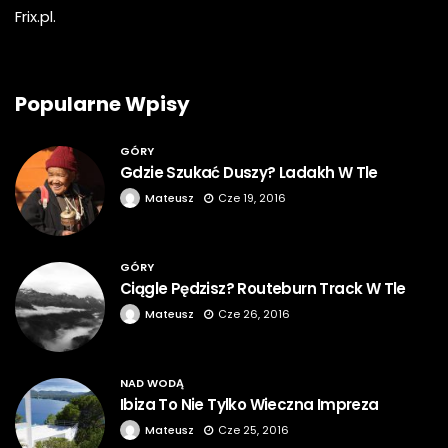
Frix.pl.
Popularne Wpisy
GÓRY
Gdzie Szukać Duszy? Ladakh W Tle
Mateusz
Cze 19, 2016
GÓRY
Ciągle Pędzisz? Routeburn Track W Tle
Mateusz
Cze 26, 2016
NAD WODĄ
Ibiza To Nie Tylko Wieczna Impreza
Mateusz
Cze 25, 2016