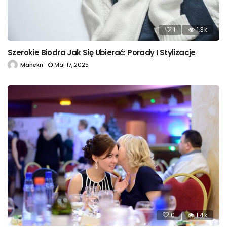
1
1.3k
Szerokie Biodra Jak Się Ubierać: Porady I Stylizacje
Manekn
Maj 17, 2025
0
1.4k