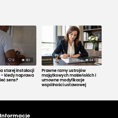
0
181
0
247
 starej instalacji
Prawne ramy ustrojów
Co to
j – kiedy naprawa
majątkowych małżeńskich i
ieć sens?
umowne modyfikacje
wspólności ustawowej
Informacje