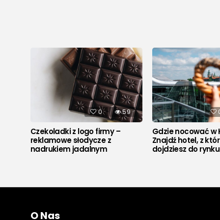
526
0
59
Czekoladki z logo firmy –
Gdzie nocować w 
reklamowe słodycze z
Znajdź hotel, z któ
nadrukiem jadalnym
dojdziesz do rynk
O Nas