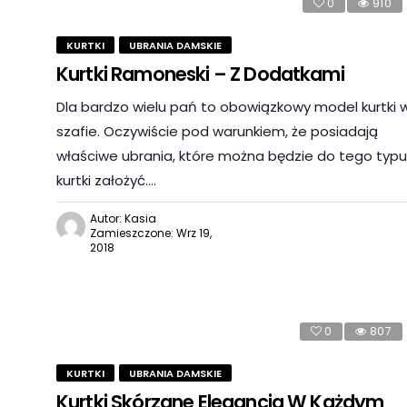
0
910
KURTKI
UBRANIA DAMSKIE
Kurtki Ramoneski – Z Dodatkami
Dla bardzo wielu pań to obowiązkowy model kurtki 
szafie. Oczywiście pod warunkiem, że posiadają
właściwe ubrania, które można będzie do tego typu
kurtki założyć….
Autor: Kasia
Zamieszczone: Wrz 19,
2018
0
807
KURTKI
UBRANIA DAMSKIE
Kurtki Skórzane Elegancja W Każdym