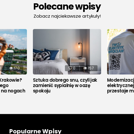
Polecane wpisy
Zobacz najciekawsze artykuły!
0
170
0
157
Krakowie?
Sztuka dobrego snu, czyli jak
Modernizacja
rego
zamienić sypialnię w oazę
elektryczne
u na nogach
spokoju
przestaje m
Popularne Wpisy