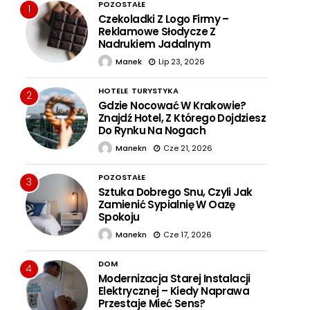
POZOSTAŁE
1
Czekoladki Z Logo Firmy –
Reklamowe Słodycze Z
Nadrukiem Jadalnym
Manek
Lip 23, 2026
HOTELE
TURYSTYKA
2
Gdzie Nocować W Krakowie?
Znajdź Hotel, Z Którego Dojdziesz
Do Rynku Na Nogach
Manekn
Cze 21, 2026
POZOSTAŁE
3
Sztuka Dobrego Snu, Czyli Jak
Zamienić Sypialnię W Oazę
Spokoju
Manekn
Cze 17, 2026
DOM
4
Modernizacja Starej Instalacji
Elektrycznej – Kiedy Naprawa
Przestaje Mieć Sens?