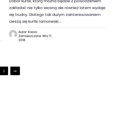
Dobór kurtki, którą można będzie z powodzeniem
zakładać nie tylko wiosną ale również latem wydaje
ą
się trudny. Dlatego tak dużym zainteresowaniem
cieszą się kurtki ramoneski….
Autor: Kasia
Zamieszczone: Wrz 17,
2018
2