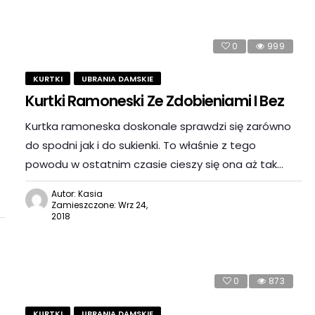
0
999
KURTKI
UBRANIA DAMSKIE
Kurtki Ramoneski Ze Zdobieniami I Bez
Kurtka ramoneska doskonale sprawdzi się zarówno
do spodni jak i do sukienki. To właśnie z tego
powodu w ostatnim czasie cieszy się ona aż tak…
Autor: Kasia
Zamieszczone: Wrz 24,
2018
0
873
KURTKI
UBRANIA DAMSKIE