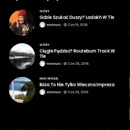
GÓRY
Gdzie Szukać Duszy? Ladakh W Tle
Mateusz
Cze 19, 2016
GÓRY
Ciągle Pędzisz? Routeburn Track W
Tle
Mateusz
Cze 26, 2016
NAD WODĄ
Ibiza To Nie Tylko Wieczna Impreza
Mateusz
Cze 25, 2016