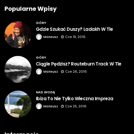
Popularne Wpisy
GÓRY
Gdzie Szukać Duszy? Ladakh W Tle
Mateusz
Cze 19, 2016
GÓRY
Ciągle Pędzisz? Routeburn Track W Tle
Mateusz
Cze 26, 2016
NAD WODĄ
Ibiza To Nie Tylko Wieczna Impreza
Mateusz
Cze 25, 2016