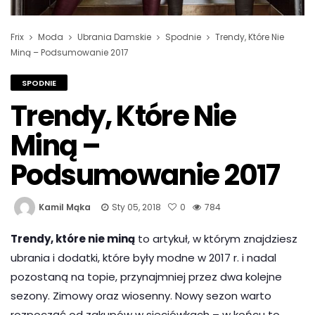
Frix
Moda
Ubrania Damskie
Spodnie
Trendy, Które Nie
Miną – Podsumowanie 2017
SPODNIE
Trendy, Które Nie
Miną –
Podsumowanie 2017
Kamil Mąka
Sty 05, 2018
0
784
Trendy, które nie miną
to artykuł, w którym znajdziesz
ubrania i dodatki, które były modne w 2017 r. i nadal
pozostaną na topie, przynajmniej przez dwa kolejne
sezony. Zimowy oraz wiosenny. Nowy sezon warto
rozpocząć od zakupów w sieciówkach – w końcu to