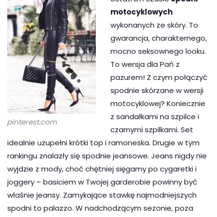
motocyklowych
wykonanych ze skóry. To
gwarancja, charakternego,
mocno seksownego looku.
To wersja dla Pań z
pazurem! Z czym połączyć
spodnie skórzane w wersji
motocyklowej? Koniecznie
z sandałkami na szpilce i
pinterest.com
czarnymi szpilkami. Set
idealnie uzupełni krótki top i ramoneska. Drugie w tym
rankingu znalazły się spodnie jeansowe. Jeans nigdy nie
wyjdzie z mody, choć chętniej sięgamy po cygaretki i
joggery – basiciem w Twojej garderobie powinny być
właśnie jeansy. Zamykające stawkę najmodniejszych
spodni to palazzo. W nadchodzącym sezonie, poza