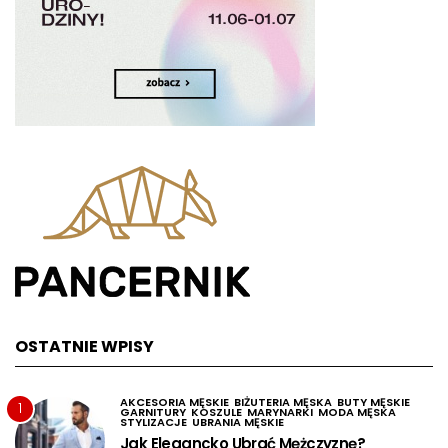
OSTATNIE WPISY
AKCESORIA MĘSKIE
BIŻUTERIA MĘSKA
BUTY MĘSKIE
1
GARNITURY
KOSZULE
MARYNARKI
MODA MĘSKA
STYLIZACJE
UBRANIA MĘSKIE
Jak Elegancko Ubrać Mężczyznę?