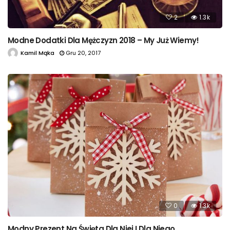
2
1.3k
Modne Dodatki Dla Mężczyzn 2018 – My Już Wiemy!
Kamil Mąka
Gru 20, 2017
0
1.3k
Modny Prezent Na Święta Dla Niej I Dla Niego