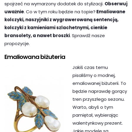
spojrzeć na wymarzony dodatek do stylizacji.
Obserwuj
uważnie
. Co w tym roku będzie na topie?
Emaliowane
kolczyki, naszyjniki z wygrawerowaną sentencją,
kolczyki z kamieniami szlachetnymi, cienkie
bransolety, a nawet broszki
. Sprawdź nasze
propozycje.
Emaliowana biżuteria
Jakiś czas temu
pisaliśmy o modnej,
emaliowanej biżuterii. To
będzie naprawdę gorący
tren przyszłego sezonu.
Warto, abyś o tym
pamiętał, wybierając
walentynkowy prezent.
Jakie modele są