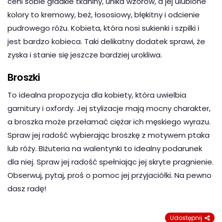
ceni sobie gładkie tkaniny, unika wzorów, a jej ulubione
kolory to kremowy, beż, łososiowy, błękitny i odcienie
pudrowego różu. Kobieta, która nosi sukienki i szpilki i
jest bardzo kobieca. Taki delikatny dodatek sprawi, że
zyska i stanie się jeszcze bardziej urokliwa.
Broszki
To idealna propozycja dla kobiety, która uwielbia
garnitury i oxfordy. Jej stylizacje mają mocny charakter,
a broszka może przełamać ciężar ich męskiego wyrazu.
Spraw jej radość wybierając broszkę z motywem ptaka
lub róży. Biżuteria na walentynki to idealny podarunek
dla niej. Spraw jej radość spełniając jej skryte pragnienie.
Obserwuj, pytaj, proś o pomoc jej przyjaciółki. Na pewno
dasz radę!
Udostępnij