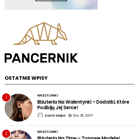
OSTATNIE WPISY
NASZYJNIKI
1
Biżuteria Na Walentynki – Dodatki, Które
Podbiją Jej Serce!
Kamil Mąka
Gru 18, 2017
NASZYJNIKI
2
Biżuteria Na Zimę – Topowe Modele!