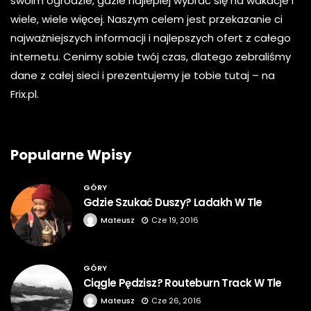
swoim ogrodzie, gdzie najlepiej wybrać się na wakacje i
wiele, wiele więcej. Naszym celem jest przekazanie ci
najważniejszych informacji i najlepszych ofert z całego
internetu. Cenimy sobie twój czas, dlatego zebraliśmy
dane z całej sieci i prezentujemy je tobie tutaj – na
Frix.pl.
Popularne Wpisy
GÓRY
Gdzie Szukać Duszy? Ladakh W Tle
Mateusz
Cze 19, 2016
GÓRY
Ciągle Pędzisz? Routeburn Track W Tle
Mateusz
Cze 26, 2016