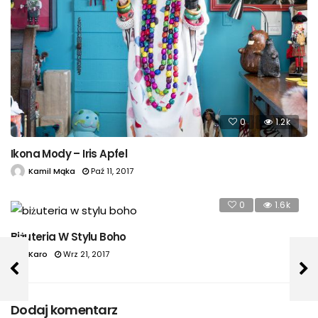
0
1.2k
Ikona Mody – Iris Apfel
Kamil Mąka
Paź 11, 2017
0
1.6k
Biżuteria W Stylu Boho
Karo
Wrz 21, 2017
Dodaj komentarz