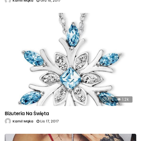
Kamil Mąka
Gru 15, 2017
1
1.2k
Biżuteria Na Święta
Kamil Mąka
Lis 17, 2017