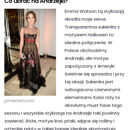
Co ubrać na Andrzejki?
Emma Watson tą stylizacją
skradła moje serce.
Transparentna sukienka z
motywem Hallowen to
idealne połączenie. W
Polsce obchodzimy
Andrzejki, ale motyw
zapożyczony z Ameryki
świetnie się sprawdza i przy
tej okazji. Sukienka jest
wzbogacona czerwonymi
elementami. Kolor róży to
pinterest.com
absolutny must have tego
sezonu i wszystkie stylizacje na Andrzejki taki powinny
zawierać. Róże, motyw krwi, ptaki, wijące się rośliny i
azteckie printy w takiej barwie idealnie skontrastują