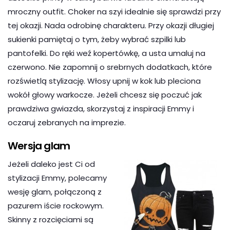
mroczny outfit. Choker na szyi idealnie się sprawdzi przy
tej okazji. Nada odrobinę charakteru. Przy okazji długiej
sukienki pamiętaj o tym, żeby wybrać szpilki lub
pantofelki. Do ręki weź kopertówkę, a usta umaluj na
czerwono. Nie zapomnij o srebrnych dodatkach, które
rozświetlą stylizację. Włosy upnij w kok lub pleciona
wokół głowy warkocze. Jeżeli chcesz się poczuć jak
prawdziwa gwiazda, skorzystaj z inspiracji Emmy i
oczaruj zebranych na imprezie.
Wersja glam
Jeżeli daleko jest Ci od
stylizacji Emmy, polecamy
wesję glam, połączoną z
pazurem iście rockowym.
Skinny z rozcięciami są