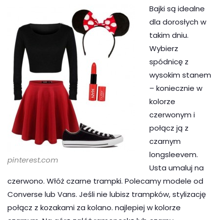
Bajki są idealne
dla dorosłych w
takim dniu.
Wybierz
spódnicę z
wysokim stanem
– koniecznie w
kolorze
czerwonym i
połącz ją z
czarnym
longsleevem.
pinterest.com
Usta umaluj na
czerwono. Włóż czarne trampki. Polecamy modele od
Converse lub Vans. Jeśli nie lubisz trampków, stylizację
połącz z kozakami za kolano. najlepiej w kolorze