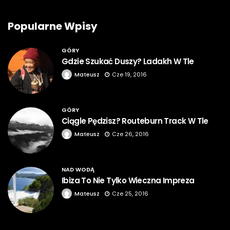
Popularne Wpisy
GÓRY
Gdzie Szukać Duszy? Ladakh W Tle
Mateusz
Cze 19, 2016
GÓRY
Ciągle Pędzisz? Routeburn Track W Tle
Mateusz
Cze 26, 2016
NAD WODĄ
Ibiza To Nie Tylko Wieczna Impreza
Mateusz
Cze 25, 2016