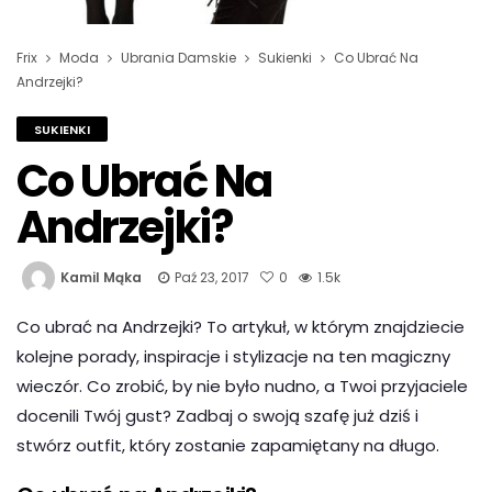
Frix
Moda
Ubrania Damskie
Sukienki
Co Ubrać Na
Andrzejki?
SUKIENKI
Co Ubrać Na
Andrzejki?
Kamil Mąka
Paź 23, 2017
0
1.5k
Co ubrać na Andrzejki? To artykuł, w którym znajdziecie
kolejne porady, inspiracje i stylizacje na ten magiczny
wieczór. Co zrobić, by nie było nudno, a Twoi przyjaciele
docenili Twój gust? Zadbaj o swoją szafę już dziś i
stwórz outfit, który zostanie zapamiętany na długo.