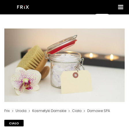
Frix
Uroda
Kosmetyki Damskie
Ciało
Domowe SPA
CIAŁO