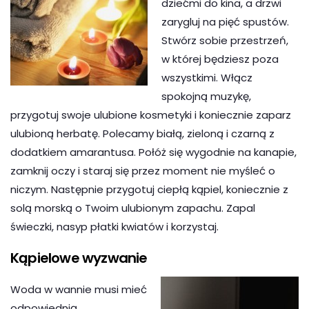
dziećmi do kina, a drzwi
zarygluj na pięć spustów.
Stwórz sobie przestrzeń,
w której będziesz poza
wszystkimi. Włącz
spokojną muzykę,
przygotuj swoje ulubione kosmetyki i koniecznie zaparz
ulubioną herbatę. Polecamy białą, zieloną i czarną z
dodatkiem amarantusa. Połóż się wygodnie na kanapie,
zamknij oczy i staraj się przez moment nie myśleć o
niczym. Następnie przygotuj ciepłą kąpiel, koniecznie z
solą morską o Twoim ulubionym zapachu. Zapal
świeczki, nasyp płatki kwiatów i korzystaj.
Kąpielowe wyzwanie
Woda w wannie musi mieć
odpowiednią